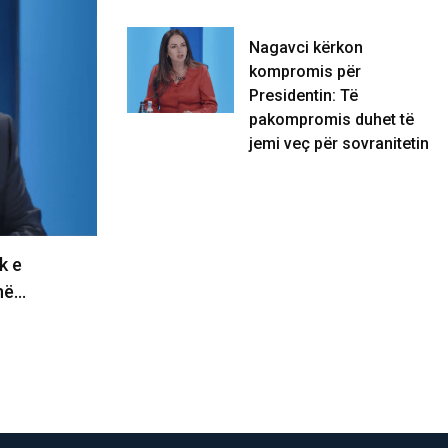
BOTË
Nagavci kërkon
kompromis për
Presidentin: Të
pakompromis duhet të
jemi veç për sovranitetin
k e
Nagavci kërkon kompromis për
në…
Presidentin: Të pakompromis duhet
të jemi…
06/08/2026