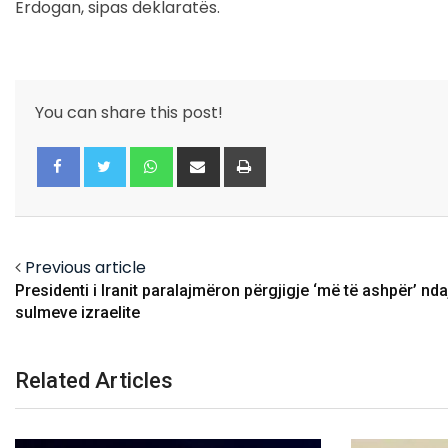
Erdogan, sipas deklaratës.
You can share this post!
Whatsapp
Share
Print
via
Email
Facebook
Twitter
Previous article
Presidenti i Iranit paralajmëron përgjigje ‘më të ashpër’ nda
sulmeve izraelite
Related Articles