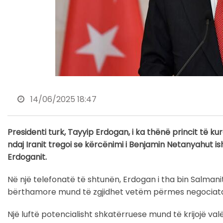
14/06/2025 18:47
Presidenti turk, Tayyip Erdogan, i ka thënë princit të k
ndaj Iranit tregoi se kërcënimi i Benjamin Netanyahut is
Erdoganit.
Në një telefonatë të shtunën, Erdogan i tha bin Salmani
bërthamore mund të zgjidhet vetëm përmes negociat
Një luftë potencialisht shkatërruese mund të krijojë valë