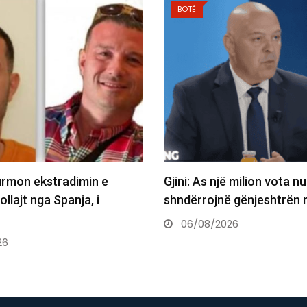
BOTË
firmon ekstradimin e
Gjini: As një milion vota nu
ollajt nga Spanja, i
shndërrojnë gënjeshtrën 
06/08/2026
26