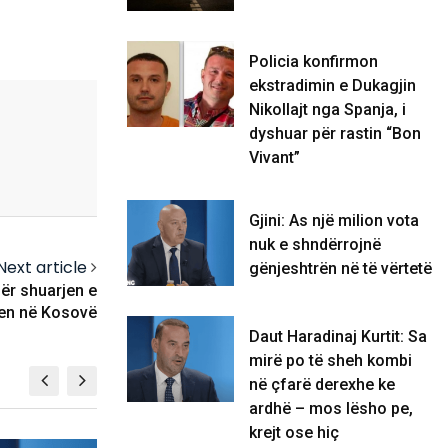
Policia konfirmon
ekstradimin e Dukagjin
Nikollajt nga Spanja, i
dyshuar për rastin “Bon
Vivant”
Gjini: As një milion vota
nuk e shndërrojnë
Next article
gënjeshtrën në të vërtetë
ër shuarjen e
jen në Kosovë
Daut Haradinaj Kurtit: Sa
mirë po të sheh kombi
në çfarë derexhe ke
ardhë – mos lësho pe,
krejt ose hiç