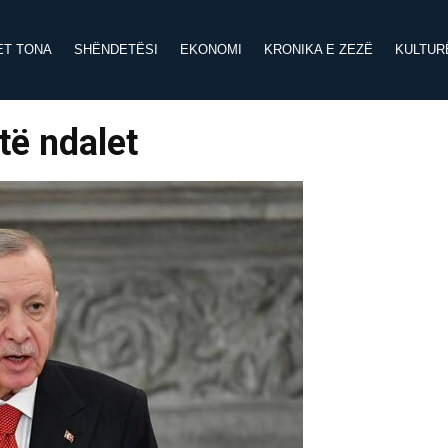
ET TONA
SHËNDETËSI
EKONOMI
KRONIKA E ZEZË
KULTUR
të ndalet