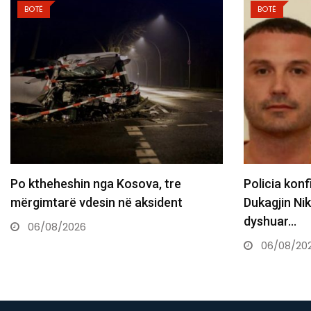
BOTË
BOTË
Po ktheheshin nga Kosova, tre
Policia kon
mërgimtarë vdesin në aksident
Dukagjin Nik
dyshuar…
06/08/2026
06/08/20