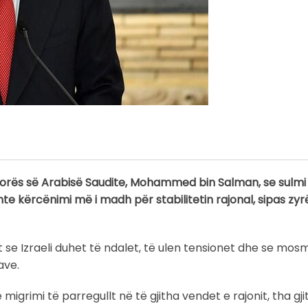
urorës së Arabisë Saudite, Mohammed bin Salman, se sulmi i 
hte kërcënimi më i madh për stabilitetin rajonal, sipas zyr
t se Izraeli duhet të ndalet, të ulen tensionet dhe se mo
ave.
 migrimi të parregullt në të gjitha vendet e rajonit, tha gj