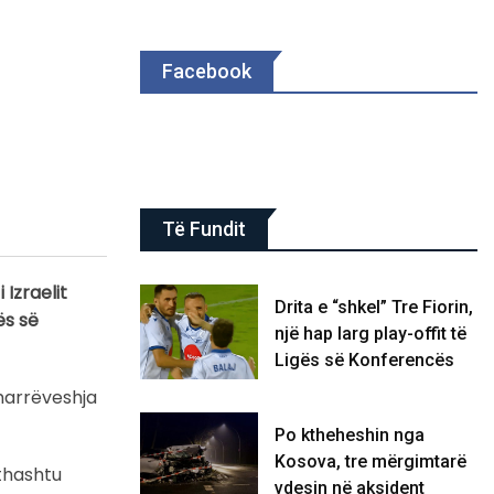
Facebook
Të Fundit
Izraelit
Drita e “shkel” Tre Fiorin,
ës së
një hap larg play-offit të
Ligës së Konferencës
smarrëveshja
Po ktheheshin nga
Kosova, tre mërgimtarë
ithashtu
vdesin në aksident