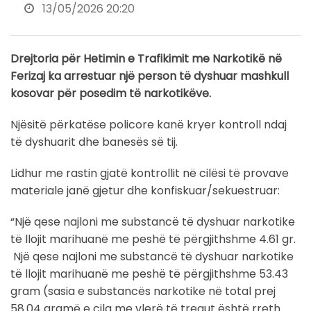
13/05/2026 20:20
Drejtoria për Hetimin e Trafikimit me Narkotikë në
Ferizaj ka arrestuar një person të dyshuar mashkull
kosovar për posedim të narkotikëve.
Njësitë përkatëse policore kanë kryer kontroll ndaj
të dyshuarit dhe banesës së tij.
Lidhur me rastin gjatë kontrollit në cilësi të provave
materiale janë gjetur dhe konfiskuar/sekuestruar:
“Një qese najloni me substancë të dyshuar narkotike
të llojit marihuanë me peshë të përgjithshme 4.61 gr.
Një qese najloni me substancë të dyshuar narkotike
të llojit marihuanë me peshë të përgjithshme 53.43
gram (sasia e substancës narkotike në total prej
58.04 gramë e cila me vlerë të tregut është rreth