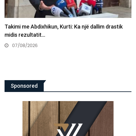
Abdixhiku pas takimit me Kurtin: Jemi shumë larg
marrëveshjes
07/08/2026
Sponsored