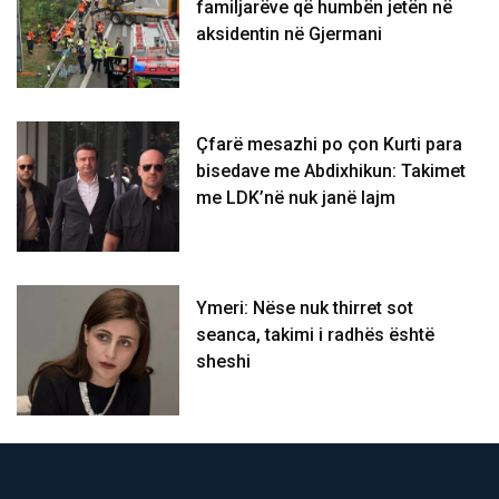
familjarëve që humbën jetën në
aksidentin në Gjermani
Çfarë mesazhi po çon Kurti para
bisedave me Abdixhikun: Takimet
me LDK’në nuk janë lajm
Ymeri: Nëse nuk thirret sot
seanca, takimi i radhës është
sheshi