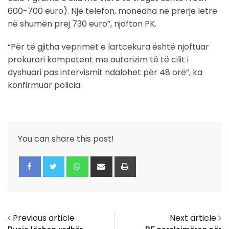
600-700 euro). Një telefon, monedha në prerje letre
në shumën prej 730 euro”, njofton PK.
“Për të gjitha veprimet e lartcekura është njoftuar
prokurori kompetent me autorizim të të cilit i
dyshuari pas intervismit ndalohet për 48 orë”, ka
konfirmuar policia.
You can share this post!
Whatsapp
Share
Print
via
Email
Previous article
Next article