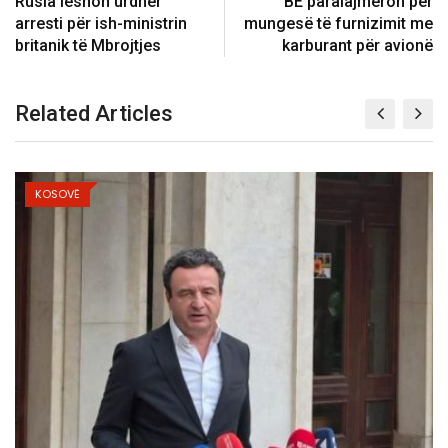
Rusia lëshon ​​urdhër
BE paralajmëron për
arresti për ish-ministrin
mungesë të furnizimit me
britanik të Mbrojtjes
karburant për avionë
Related Articles
KOSOVË