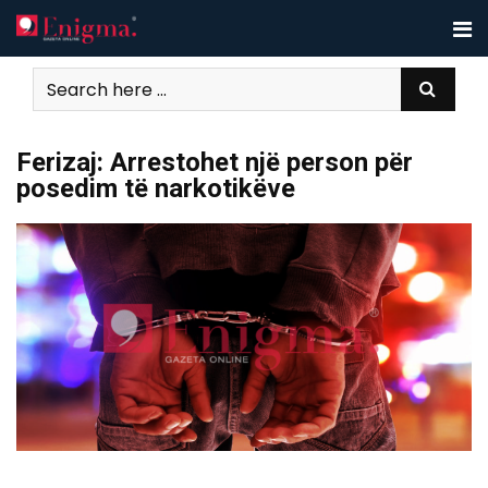
Skip
to
content
Ferizaj: Arrestohet një person për
posedim të narkotikëve