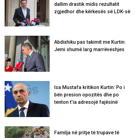
dallim drastik midis rezultatit
zgjedhor dhe kërkesës së LDK-së
Abdixhiku pas takimit me Kurtin:
Jemi shumë larg marrëveshjes
Isa Mustafa kritikon Kurtin: Po i
bën presion opozitës dhe po
tenton t’ia adresojë fajësinë
​Familja në pritje të trupave të