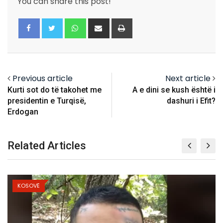
You can share this post!
Whatsapp
Share
Print
via
Email
Previous article
Next article
Kurti sot do të takohet me
A e dini se kush është i
presidentin e Turqisë,
dashuri i Efit?
Erdogan
Related Articles
KOSOVË