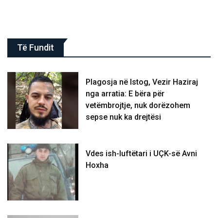
Të Fundit
Plagosja në Istog, Vezir Haziraj
nga arratia: E bëra për
vetëmbrojtje, nuk dorëzohem
sepse nuk ka drejtësi
Vdes ish-luftëtari i UÇK-së Avni
Hoxha