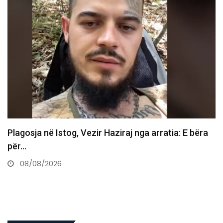
ë Istog, Vezir Haziraj nga arratia: E bëra
Vdes ish-l
08/08/2
026