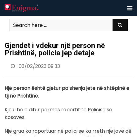
Skip
to
content
Gjendet i vdekur një person në
Prishtinë, policia jep detaje
03/02/2023 09:33
Një person është gjetur pa shenja jete në shtëpinë e
tij në Prishtinë.
Kjo u bë e ditur përmes raportit të Policisë së
Kosovës.
Një grua ka raportuar në polici se ka rreth një javë që