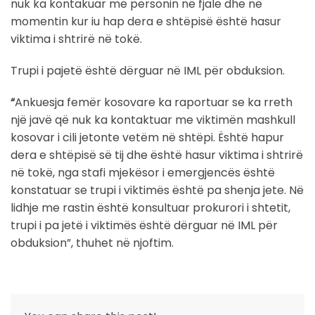
nuk ka kontakuar me personin në fjalë dhe në
momentin kur iu hap dera e shtëpisë është hasur
viktima i shtrirë në tokë.
Trupi i pajetë është dërguar në IML për obduksion.
“
Ankuesja femër kosovare ka raportuar se ka rreth
një javë që nuk ka kontaktuar me viktimën mashkull
kosovar i cili jetonte vetëm në shtëpi. Është hapur
dera e shtëpisë së tij dhe është hasur viktima i shtrirë
në tokë, nga stafi mjekësor i emergjencës është
konstatuar se trupi i viktimës është pa shenja jete. Në
lidhje me rastin është konsultuar prokurori i shtetit,
trupi i pa jetë i viktimës është dërguar në IML për
obduksion”, thuhet në njoftim.