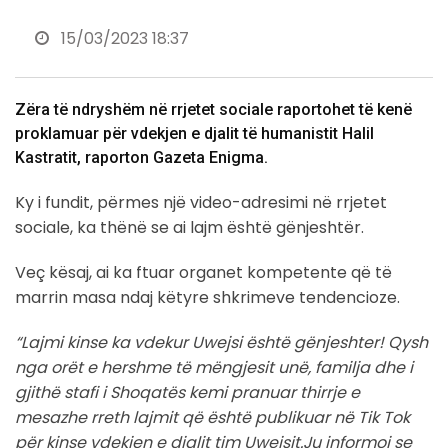
15/03/2023 18:37
Zëra të ndryshëm në rrjetet sociale raportohet të kenë
proklamuar për vdekjen e djalit të humanistit Halil
Kastratit, raporton Gazeta Enigma.
Ky i fundit, përmes një video-adresimi në rrjetet
sociale, ka thënë se ai lajm është gënjeshtër.
Veç kësaj, ai ka ftuar organet kompetente që të
marrin masa ndaj këtyre shkrimeve tendencioze.
“Lajmi kinse ka vdekur Uwejsi është gënjeshter! Qysh
nga orët e hershme të mëngjesit unë, familja dhe i
gjithë stafi i Shoqatës kemi pranuar thirrje e
mesazhe rreth lajmit që është publikuar në Tik Tok
për kinse vdekjen e djalit tim Uwejsit.Ju informoj se