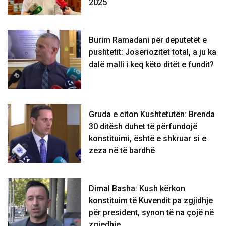
2025
Burim Ramadani për deputetët e
pushtetit: Joseriozitet total, a ju ka
dalë malli i keq këto ditët e fundit?
Gruda e citon Kushtetutën: Brenda
30 ditësh duhet të përfundojë
konstituimi, është e shkruar si e
zeza në të bardhë
Dimal Basha: Kush kërkon
konstituim të Kuvendit pa zgjidhje
për president, synon të na çojë në
zgjedhje