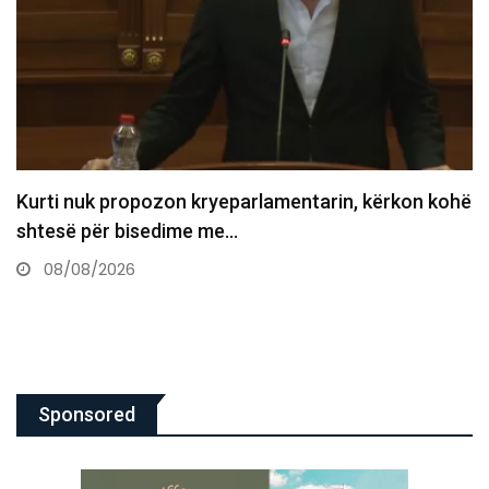
Kaos në seancë, Time Kadriaj e gjuan me vezë
drejt…
08/08/2026
Sponsored