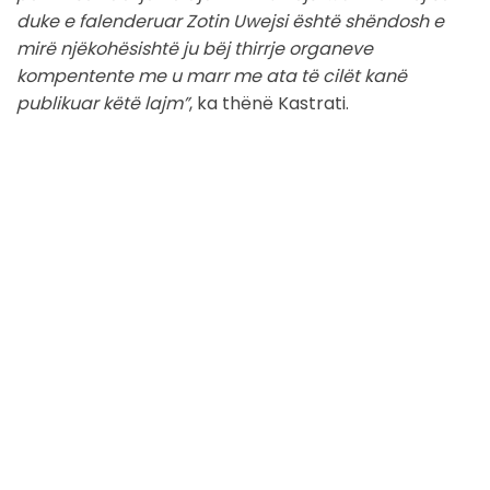
duke e falenderuar Zotin Uwejsi është shëndosh e
mirë njëkohësishtë ju bëj thirrje organeve
kompentente me u marr me ata të cilët kanë
publikuar këtë lajm”
, ka thënë Kastrati.