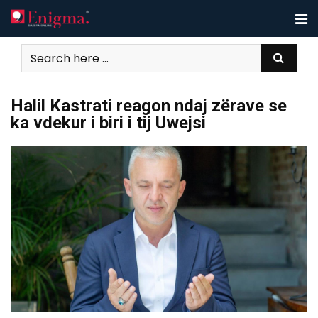
Skip
to
content
Halil Kastrati reagon ndaj zërave se
ka vdekur i biri i tij Uwejsi