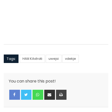
Tags:
HAlil KAstrati
uwejsi
vdekje
You can share this post!
Whatsapp
Share
Print
via
Email