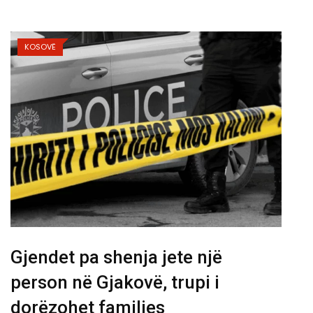
KOSOVË
Gjendet pa shenja jete një
person në Gjakovë, trupi i
dorëzohet familjes