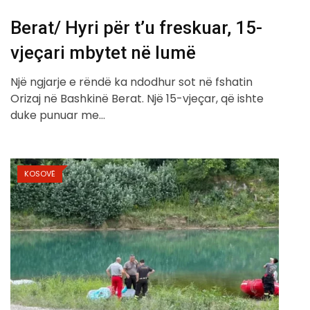
Berat/ Hyri për t’u freskuar, 15-
vjeçari mbytet në lumë
Një ngjarje e rëndë ka ndodhur sot në fshatin
Orizaj në Bashkinë Berat. Një 15-vjeçar, që ishte
duke punuar me…
KOSOVË