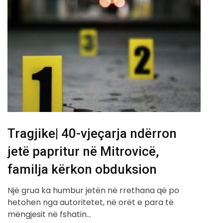
Tragjike| 40-vjeçarja ndërron
jetë papritur në Mitrovicë,
familja kërkon obduksion
Një grua ka humbur jetën në rrethana që po
hetohen nga autoritetet, në orët e para të
mëngjesit në fshatin…