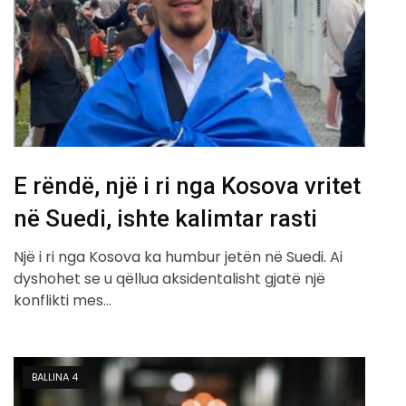
E rëndë, një i ri nga Kosova vritet
në Suedi, ishte kalimtar rasti
Një i ri nga Kosova ka humbur jetën në Suedi. Ai
dyshohet se u qëllua aksidentalisht gjatë një
konflikti mes…
BALLINA 4