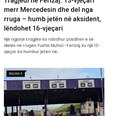
Tragjedi në Ferizaj: 13-vjeçari
merr Mercedesin dhe del nga
rruga – humb jetën në aksident,
lëndohet 16-vjeçari
Një ngjarje tragjike ka ndodhur pasditen e së
dielës në rrugën Fushë Muhoc–Ferizaj, ku një 13-
vjeçar ka humbur jetën në…
BALLINA 3