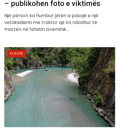
– publikohen foto e viktimës
Një person ka humbur jetën si pasojë e një
vetaksidenti me traktor që ka ndodhur të
martën në fshatin Greminik…
KOSOVË