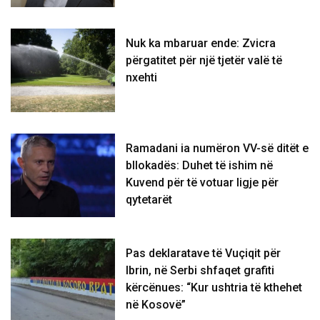
Nuk ka mbaruar ende: Zvicra
përgatitet për një tjetër valë të
nxehti
Ramadani ia numëron VV-së ditët e
bllokadës: Duhet të ishim në
Kuvend për të votuar ligje për
qytetarët
Pas deklaratave të Vuçiqit për
Ibrin, në Serbi shfaqet grafiti
kërcënues: “Kur ushtria të kthehet
në Kosovë”