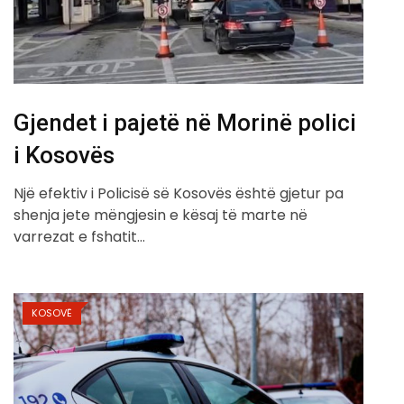
Gjendet i pajetë në Morinë polici
i Kosovës
Një efektiv i Policisë së Kosovës është gjetur pa
shenja jete mëngjesin e kësaj të marte në
varrezat e fshatit…
KOSOVË