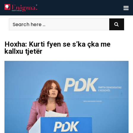
Skip
to
content
Hoxha: Kurti fyen se s’ka çka me
kallxu tjetër