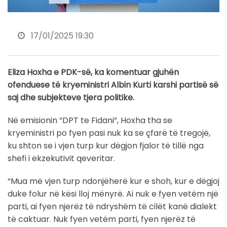
17/01/2025 19:30
Eliza Hoxha e PDK-së, ka komentuar gjuhën
ofenduese të kryeministri Albin Kurti karshi partisë së
saj dhe subjekteve tjera politike.
Në emisionin “DPT te Fidani”, Hoxha tha se
kryeministri po fyen pasi nuk ka se çfarë të tregojë,
ku shton se i vjen turp kur dëgjon fjalor të tillë nga
shefi i ekzekutivit qeveritar.
“Mua më vjen turp ndonjëherë kur e shoh, kur e dëgjoj
duke folur në kësi lloj mënyrë. Ai nuk e fyen vetëm një
parti, ai fyen njerëz të ndryshëm të cilët kanë dialekt
të caktuar. Nuk fyen vetëm parti, fyen njerëz të