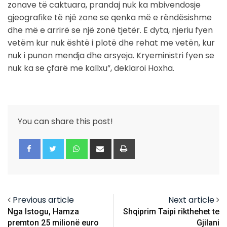
zonave të caktuara, prandaj nuk ka mbivendosje
gjeografike të një zone se qenka më e rëndësishme
dhe më e arrirë se një zonë tjetër. E dyta, njeriu fyen
vetëm kur nuk është i plotë dhe rehat me vetën, kur
nuk i punon mendja dhe arsyeja. Kryeministri fyen se
nuk ka se çfarë me kallxu”, deklaroi Hoxha.
You can share this post!
Whatsapp
Share
Print
via
Email
Previous article
Next article
Nga Istogu, Hamza
Shqiprim Taipi rikthehet te
premton 25 milionë euro
Gjilani