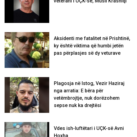
veterani i UÇK-së, Musli Krasniqi
Aksidenti me fatalitet në Prishtinë,
ky është viktima që humbi jetën
pas përplasjes së dy veturave
Plagosja në Istog, Vezir Haziraj
nga arratia: E bëra për
vetëmbrojtje, nuk dorëzohem
sepse nuk ka drejtësi
Vdes ish-luftëtari i UÇK-së Avni
Hoxha