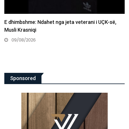
ë,
Aksidenti me fatalitet në Prishtinë, ky është vi
që humbi…
09/08/2026
Sponsored