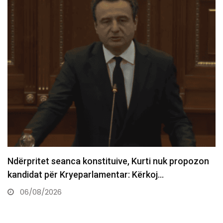
Kurti: Zgjedhjet erdhën pas moszgjedhjes së
presidentit, tani duhet stabilitet…
06/08/2026