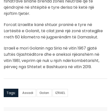
fshatrave siriane brenda zonës neutrale që të
qëndrojnë në shtëpitë e tyre derisa të ketë një
njoftim tjetër.
Forcat izraelite kanë shtuar praninë e tyre në
Lartësitë e Golanit, të cilat janë një zonë strategjike
rreth 60 kilometra në jugperëndim të Damaskut.
Izraeli e mori Golanin nga Siria në vitin 1967 gjatë
Luftës Gjashtëditore dhe e aneksoi njëanshëm në
vitin 1981, veprim që nuk u njoh ndërkombëtarisht,
përveç nga Shtetet e Bashkuara në vitin 2019.
Tags:
Assadi
Golan
IZRAEL