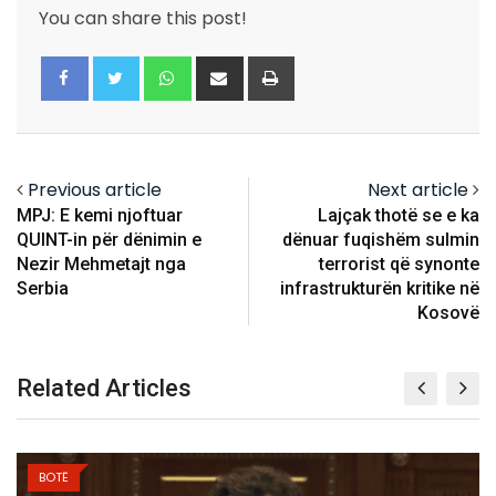
You can share this post!
Whatsapp
Share
Print
via
Email
Previous article
Next article
MPJ: E kemi njoftuar
Lajçak thotë se e ka
QUINT-in për dënimin e
dënuar fuqishëm sulmin
Nezir Mehmetajt nga
terrorist që synonte
Serbia
infrastrukturën kritike në
Kosovë
Related Articles
BOTË