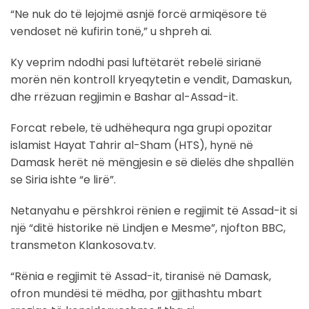
“Ne nuk do të lejojmë asnjë forcë armiqësore të
vendoset në kufirin tonë,” u shpreh ai.
Ky veprim ndodhi pasi luftëtarët rebelë sirianë
morën nën kontroll kryeqytetin e vendit, Damaskun,
dhe rrëzuan regjimin e Bashar al-Assad-it.
Forcat rebele, të udhëhequra nga grupi opozitar
islamist Hayat Tahrir al-Sham (HTS), hynë në
Damask herët në mëngjesin e së dielës dhe shpallën
se Siria ishte “e lirë”.
Netanyahu e përshkroi rënien e regjimit të Assad-it si
një “ditë historike në Lindjen e Mesme”, njofton BBC,
transmeton Klankosova.tv.
“Rënia e regjimit të Assad-it, tiranisë në Damask,
ofron mundësi të mëdha, por gjithashtu mbart