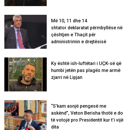
Më 10, 11 dhe 14
shtator deklaratat përmbyllëse në
çështjen e Thaçit për
administrimin e drejtësisë
Ky është ish-luftëtari i UÇK-së që
humbi jetën pas plagës me armë
zjarri në Lipjan
“S’kam asnjë pengesë me
askënd”, Veton Berisha thotë e do
të votojë pro Presidentit kur t’i vijë
dita