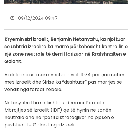
09/12/2024 09:47
Kryeministri izraelit, Benjamin Netanyahu, ka njoftuar
se ushtria izraelite ka marrë përkohësisht kontrollin e
një zone neutrale të demilitarizuar në Rrafshnaltën e
Golanit.
Ai deklaroi se marrëveshja e vitit 1974 për çarmatim
mes Izraelit dhe Sirisë ka “dështuar” pas marrjes së
vendit nga forcat rebele.
Netanyahu tha se kishte urdhëruar Forcat e
Mbrojtjes së Izraelit (IDF) që të hynin në zonën
neutrale dhe në “pozita strategjike” në pjesën e
pushtuar të Golanit nga Izraeli.