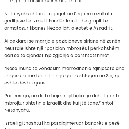
rreziqe të konsiderueshme,” tha ai.
Netanyahu shtoi se ngjarjet në Siri janë rezultat i
goditjeve të Izraelit kundër Iranit dhe grupit të
armatosur libanez Hezbollah, aleatët e Assad-it.
Ai deklaroi se marrja e pozicioneve siriane në zonën
neutrale ishte një “pozicion mbrojtës i përkohshëm
deri sa të gjendet një zgjidhje e përshtatshme”.
“Nëse mund të vendosim marrëdhënie fqinjësore dhe
paqësore me forcat e reja që po shfaqen në Siri, kjo
është dëshira jonë.
Por nëse jo, ne do të bëjmë gjithçka që duhet për të
mbrojtur shtetin e Izraelit dhe kufijtë tanë,” shtoi
Netanyahu.
Izraeli gjithashtu i ka paralajmëruar banorët e pesë