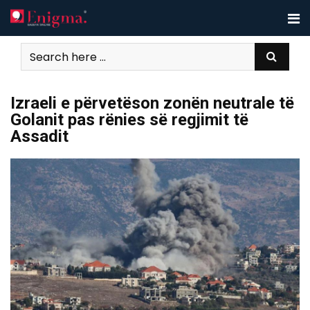
Skip
to
content
Izraeli e përvetëson zonën neutrale të
Golanit pas rënies së regjimit të
Assadit