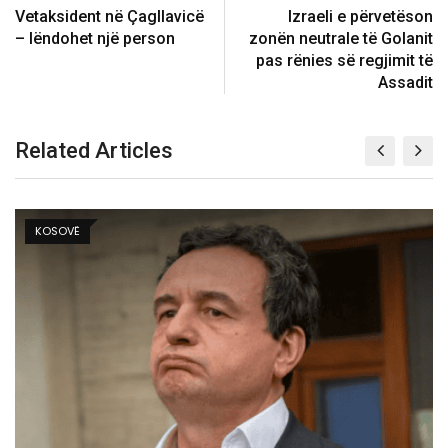
Vetaksident në Çagllavicë
Izraeli e përvetëson
– lëndohet një person
zonën neutrale të Golanit
pas rënies së regjimit të
Assadit
Related Articles
BOTË