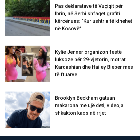
Pas deklaratave të Vuçiqit për
Ibrin, në Serbi shfaqet grafiti
kërcënues: “Kur ushtria të kthehet
në Kosovë”
Kylie Jenner organizon festë
luksoze për 29-vjetorin, motrat
Kardashian dhe Hailey Bieber mes
të ftuarve
Brooklyn Beckham gatuan
makarona me ujë deti, videoja
shkakton kaos në rrjet