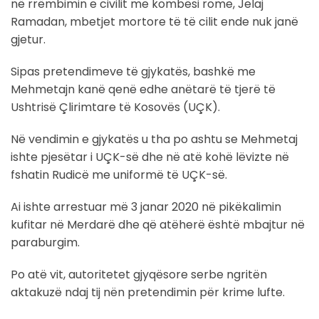
në rrëmbimin e civilit me kombësi rome, Jelaj
Ramadan, mbetjet mortore të të cilit ende nuk janë
gjetur.
Sipas pretendimeve të gjykatës, bashkë me
Mehmetajn kanë qenë edhe anëtarë të tjerë të
Ushtrisë Çlirimtare të Kosovës (UÇK).
Në vendimin e gjykatës u tha po ashtu se Mehmetaj
ishte pjesëtar i UÇK-së dhe në atë kohë lëvizte në
fshatin Rudicë me uniformë të UÇK-së.
Ai ishte arrestuar më 3 janar 2020 në pikëkalimin
kufitar në Merdarë dhe që atëherë është mbajtur në
paraburgim.
Po atë vit, autoritetet gjyqësore serbe ngritën
aktakuzë ndaj tij nën pretendimin për krime lufte.