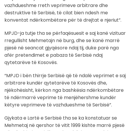
vazhdueshme rreth veprimeve arbitrare dhe
destruktive të Serbisë, të cilat bien ndesh me
konventat ndërkombëtare për të drejtat e njeriut”.
MPJD-ja tutje tha se përfaqësuesit e saj kanë vizituar
rregullisht Mehmetajn në burg, dhe se kanë marrë
pjesë në seancat gjyqësore ndaj tij, duke parë nga
afër pretendimet e pabaza të Serbisë ndaj
qytetarëve të Kosovës.
“MPJD i bën thirrje Serbisë që të ndalë veprimet e saj
arbitrare kundër qytetarëve të Kosovës dhe,
njëkohësisht, kërkon nga bashkësia ndërkombëtare
të ndërmarrë veprime të menjëhershme kundër
këtyre veprimeve të vazhdueshme të Serbisë”.
Gjykata e Lartë e Serbisë tha se ka konstatuar se
Mehmetaj në qershor të vitit 1999 kishte marrë pjesë