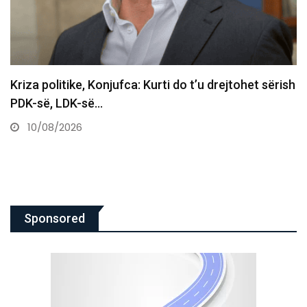
Nuk ka mbaruar ende: Zvicra përgatitet për një
tjetër valë…
10/08/2026
Sponsored