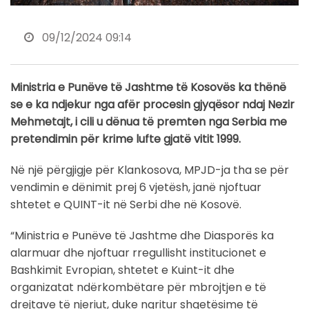
09/12/2024 09:14
Ministria e Punëve të Jashtme të Kosovës ka thënë
se e ka ndjekur nga afër procesin gjyqësor ndaj Nezir
Mehmetajt, i cili u dënua të premten nga Serbia me
pretendimin për krime lufte gjatë vitit 1999.
Në një përgjigje për Klankosova, MPJD-ja tha se për
vendimin e dënimit prej 6 vjetësh, janë njoftuar
shtetet e QUINT-it në Serbi dhe në Kosovë.
“Ministria e Punëve të Jashtme dhe Diasporës ka
alarmuar dhe njoftuar rregullisht institucionet e
Bashkimit Evropian, shtetet e Kuint-it dhe
organizatat ndërkombëtare për mbrojtjen e të
drejtave të njeriut, duke ngritur shqetësime të