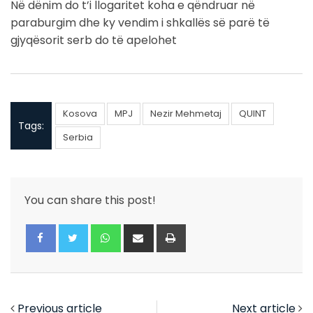
Në dënim do t’i llogaritet koha e qëndruar në
paraburgim dhe ky vendim i shkallës së parë të
gjyqësorit serb do të apelohet
Kosova
MPJ
Nezir Mehmetaj
QUINT
Tags:
Serbia
You can share this post!
Whatsapp
Share
Print
via
Email
Previous article
Next article