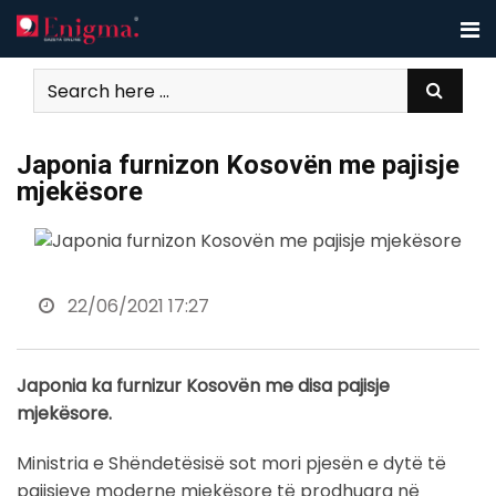
Skip
to
content
Japonia furnizon Kosovën me pajisje
mjekësore
22/06/2021 17:27
Japonia ka furnizur Kosovën me disa pajisje
mjekësore.
Ministria e Shëndetësisë sot mori pjesën e dytë të
pajisjeve moderne mjekësore të prodhuara në