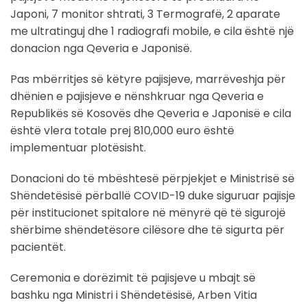
Japoni, 7 monitor shtrati, 3 Termografë, 2 aparate
me ultratinguj dhe 1 radiografi mobile, e cila është një
donacion nga Qeveria e Japonisë.
Pas mbërritjes së këtyre pajisjeve, marrëveshja për
dhënien e pajisjeve e nënshkruar nga Qeveria e
Republikës së Kosovës dhe Qeveria e Japonisë e cila
është vlera totale prej 810,000 euro është
implementuar plotësisht.
Donacioni do të mbështesë përpjekjet e Ministrisë së
Shëndetësisë përballë COVID-19 duke siguruar pajisje
për institucionet spitalore në mënyrë që të sigurojë
shërbime shëndetësore cilësore dhe të sigurta për
pacientët.
Ceremonia e dorëzimit të pajisjeve u mbajt së
bashku nga Ministri i Shëndetësisë, Arben Vitia