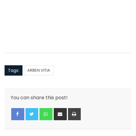
Tags:
ARBEN VITIA
You can share this post!
Whatsapp
Share
Print
via
Email