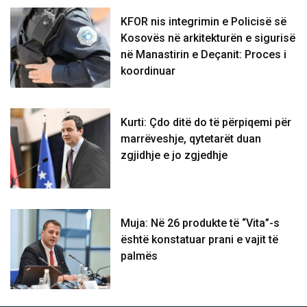
KFOR nis integrimin e Policisë së
Kosovës në arkitekturën e sigurisë
në Manastirin e Deçanit: Proces i
koordinuar
Kurti: Çdo ditë do të përpiqemi për
marrëveshje, qytetarët duan
zgjidhje e jo zgjedhje
Muja: Në 26 produkte të “Vita”-s
është konstatuar prani e vajit të
palmës