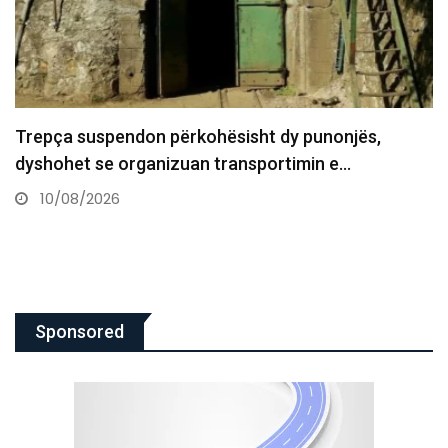
Çmimet e naftës rriten lehtë, ndërsa rihapja e
Ngushticës së…
10/08/2026
Sponsored