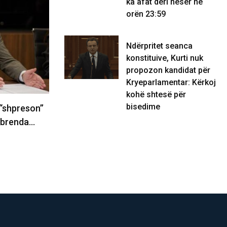
ka afat deri nesër në
orën 23:59
Ndërpritet seanca
konstituive, Kurti nuk
propozon kandidat për
Kryeparlamentar: Kërkoj
kohë shtesë për
bisedime
‘shpreson’’
Ndërprerja e seancës, Cakolli: Lejohet
e brenda…
kërkimi i kohës shtesë, por…
06/08/2026