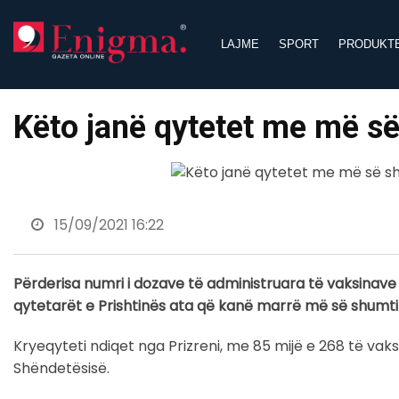
Skip
to
LAJME
SPORT
PRODUKT
content
Këto janë qytetet me më s
15/09/2021 16:22
Përderisa numri i dozave të administruara të vaksinave n
qytetarët e Prishtinës ata që kanë marrë më së shumti doz
Kryeqyteti ndiqet nga Prizreni, me 85 mijë e 268 të vak
Shëndetësisë.