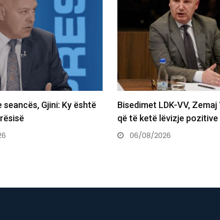
 seancës, Gjini: Ky është
Bisedimet LDK-VV, Zemaj ‘
yrësisë
që të ketë lëvizje pozitiv
26
06/08/2026