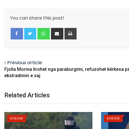
You can share this post!
Whatsapp
Share
Print
via
Email
Facebook
Twitter
Previous article
Fjolla Morina lirohet nga paraburgimi, refuzohet kërkesa p
ekstradimin e saj
Related Articles
KOSOVË
KOSOVË