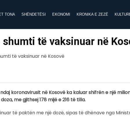
ET TONA
SHËNDETËSI
EKONOMI
KRONIKA E ZEZË
KULTUR
ë shumti të vaksinuar në Ko
daj koronavirusit në Kosovë ka kaluar shifrën e një milion
a, me gjithsej 178 mijë e 216 të tilla.
sinuar të paktën me një dozë, sipas të dhënave nga Ministr