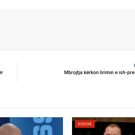
ër
Mbrojtja kërkon lirimin e ish-pre
KOSOVË