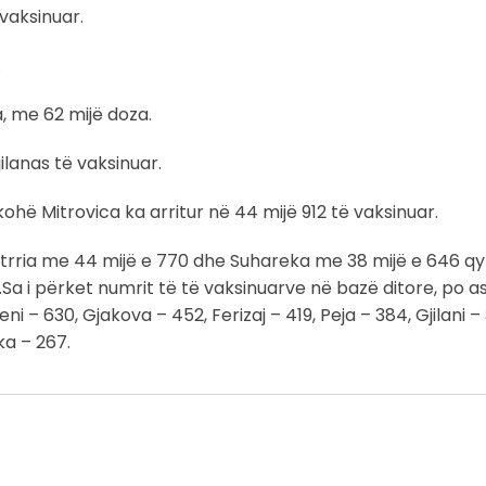
vaksinuar.
.
, me 62 mijë doza.
ilanas të vaksinuar.
hë Mitrovica ka arritur në 44 mijë 912 të vaksinuar.
shtrria me 44 mijë e 770 dhe Suhareka me 38 mijë e 646 q
 i përket numrit të të vaksinuarve në bazë ditore, po as
i – 630, Gjakova – 452, Ferizaj – 419, Peja – 384, Gjilani – 
ka – 267.