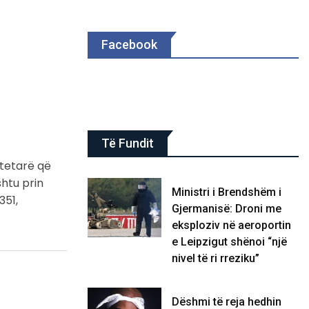
Facebook
Të Fundit
ytetarë që
htu prin
Ministri i Brendshëm i
351,
Gjermanisë: Droni me
eksploziv në aeroportin
e Leipzigut shënoi “një
nivel të ri rreziku”
Dëshmi të reja hedhin