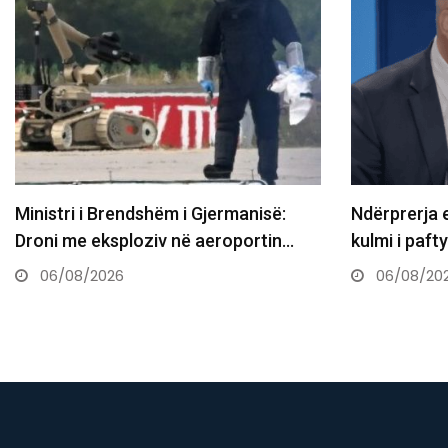
Ministri i Brendshëm i Gjermanisë:
Ndërprerja e
Droni me eksploziv në aeroportin…
kulmi i paft
06/08/2026
06/08/20