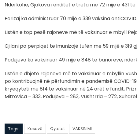
Ndërkohë, Gjakova renditet e treta me 72 mijë e 431 të 
Ferizaj ka administruar 70 mijë e 339 vaksina antiCOVID
Listën e top pesë rajoneve më të vaksinuar e mbyll Peja
Gjilani po përpiqet të imunizojë tufën me 59 mijë e 319 gj
Podujeva ka vaksinuar 49 mijë e 848 të banorëve, ndërko
Listën e dhjetë rajoneve më të vaksinuar e mbyllin Vu
po kontribuojnë në përfundimin e pandemisë COVID-19.Sa
kryeqyteti me 814 të vaksinuar në 24 orët e fundit, Prizren
Mitrovica – 333, Podujeva – 283, Vushtrria – 272, Suhare
Tags:
Kosovë
Qytetet
VAKSINIMI