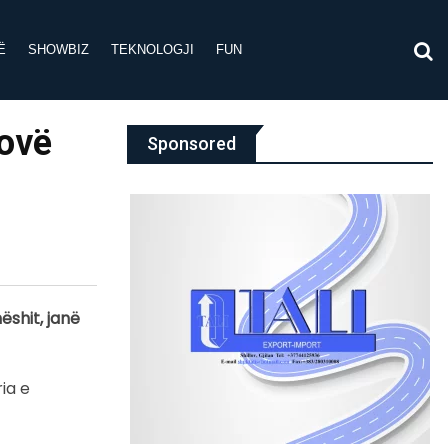
Ë
SHOWBIZ
TEKNOLOGJI
FUN
sovë
Sponsored
ëshit, janë
ia e