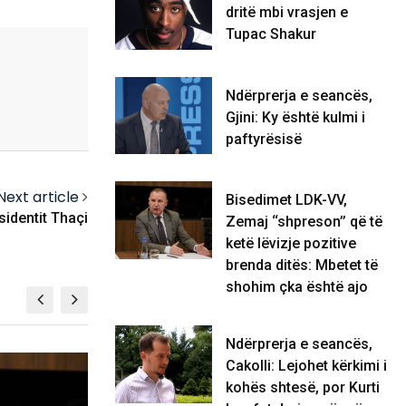
dritë mbi vrasjen e
Tupac Shakur
Ndërprerja e seancës,
Gjini: Ky është kulmi i
paftyrësisë
Next article
Bisedimet LDK-VV,
sidentit Thaçi
Zemaj ‘‘shpreson’’ që të
ketë lëvizje pozitive
brenda ditës: Mbetet të
shohim çka është ajo
Ndërprerja e seancës,
Cakolli: Lejohet kërkimi i
KOSOVË
kohës shtesë, por Kurti