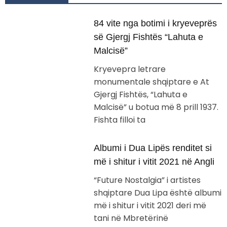
84 vite nga botimi i kryeveprës
së Gjergj Fishtës “Lahuta e
Malcisë”
Kryevepra letrare
monumentale shqiptare e At
Gjergj Fishtës, “Lahuta e
Malcisë” u botua më 8 prill 1937.
Fishta filloi ta
Albumi i Dua Lipës renditet si
më i shitur i vitit 2021 në Angli
“Future Nostalgia” i artistes
shqiptare Dua Lipa është albumi
më i shitur i vitit 2021 deri më
tani në Mbretërinë