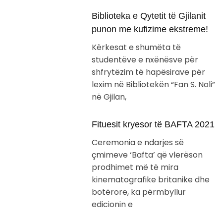
Biblioteka e Qytetit të Gjilanit
punon me kufizime ekstreme!
Kërkesat e shumëta të
studentëve e nxënësve për
shfrytëzim të hapësirave për
lexim në Bibliotekën “Fan S. Noli”
në Gjilan,
Fituesit kryesor të BAFTA 2021
Ceremonia e ndarjes së
çmimeve ‘Bafta’ që vlerëson
prodhimet më të mira
kinematografike britanike dhe
botërore, ka përmbyllur
edicionin e