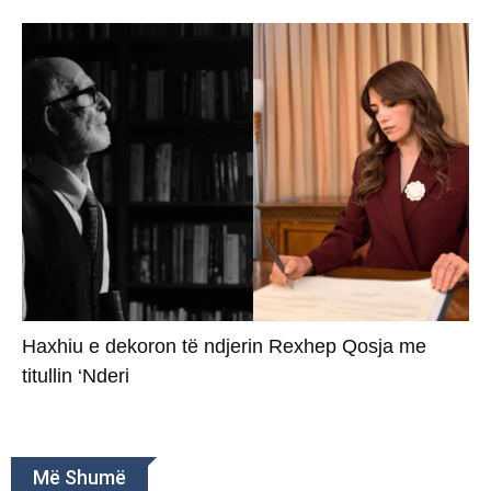
Haxhiu e dekoron të ndjerin Rexhep Qosja me
titullin ‘Nderi
Më Shumë