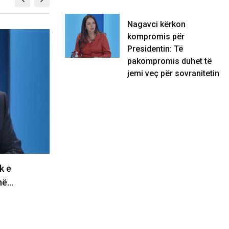
Nagavci kërkon
kompromis për
BOTË
Presidentin: Të
pakompromis duhet të
jemi veç për sovranitetin
k e
Nagavci kërkon kompromis për
në…
Presidentin: Të pakompromis duhet
të jemi…
06/08/2026