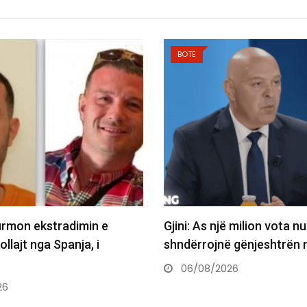
BOTË
firmon ekstradimin e
Gjini: As një milion vota nu
ollajt nga Spanja, i
shndërrojnë gënjeshtrën 
06/08/2026
26