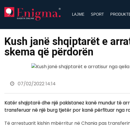
Skip
to
LAJME
SPORT
PRODUKT
content
Kush janë shqiptarët e arra
skema që përdorën
07/02/2022 14:14
Katër shqiptarë dhe një pakistanez kanë mundur të arra
transferuar në një burg tjetër por kanë përfituar nga r
Të arrestuarit kishin mbërritur në Chania pas transferim