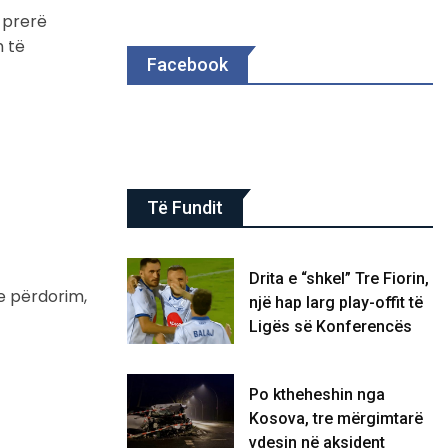
 prerë
m të
Facebook
Të Fundit
Drita e “shkel” Tre Fiorin,
he përdorim,
një hap larg play-offit të
Ligës së Konferencës
Po ktheheshin nga
Kosova, tre mërgimtarë
vdesin në aksident