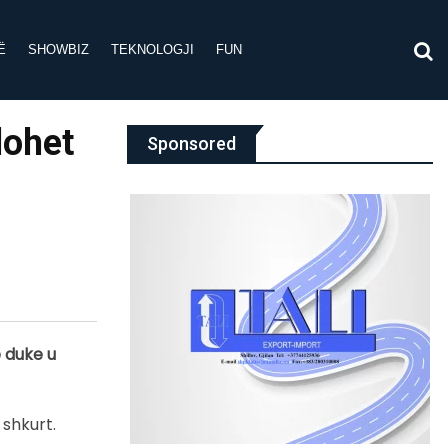
Ë
SHOWBIZ
TEKNOLOGJI
FUN
lohet
Sponsored
 duke u
 shkurt.