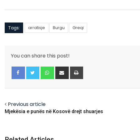
Tags:
arratisje
Burgu
Greqi
You can share this post!
Whatsapp
Share
Print
via
Email
Facebook
Twitter
Previous article
Mjekësia e punës në Kosovë drejt shuarjes
Related Articles