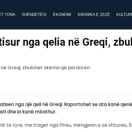
ET TONA
SHËNDETËSI
EKONOMI
KRONIKA E ZEZË
KULTUR
tisur nga qelia në Greqi, zbu
tisen nga një qeli në Greqi. Raportohet se ata kanë qenë
asti dhe ia kanë mbathur.
it të tyre, me traget nga Pireu, mëngjesin e së shtunës, 5