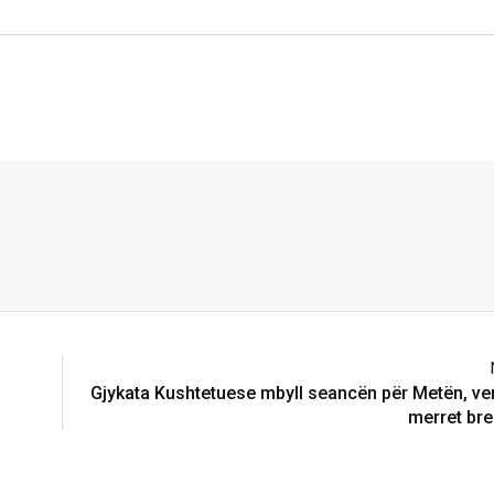
Gjykata Kushtetuese mbyll seancën për Metën, vend
merret bre