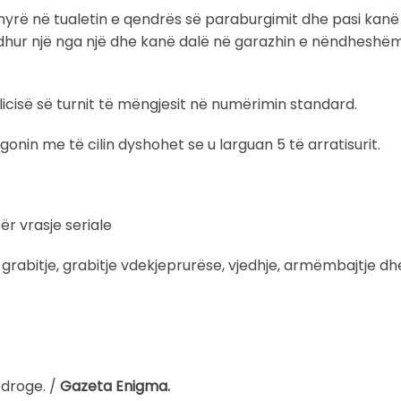
hyrë në tualetin e qendrës së paraburgimit dhe pasi kanë
edhur një nga një dhe kanë dalë në garazhin e nëndheshë
icisë së turnit të mëngjesit në numërimin standard.
nin me të cilin dyshohet se u larguan 5 të arratisurit.
ër vrasje seriale
, grabitje, grabitje vdekjeprurëse, vjedhje, armëmbajtje d
 droge. /
Gazeta Enigma.