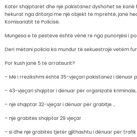
Katër shqiptarët dhe një pakistanez dyshohet se kanë 
hekurat nga dritarja me një objekt të mprehtë, janë h
Komisariatit të Policisë.
Mungesa e të pestëve është vënë re nga punonjësi i pol
Deri mëtani policia ka mundur të sekuestrojë vetëm furgo
Por kush janë 5 të arratisurit?
– Më i rrezikshmi është 35-vjeçari pakistanez i dënuar p
– 43-vjeçari shqiptar i dënuar për organizatë kriminale
– një shqiptar 32-vjeçar i dënuar për grabitje. ,
– një grabitës shqiptar 29 vjeçar
– si dhe një grabitës tjetër gjithashtu i dënuar për trafik