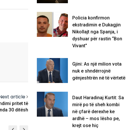
Policia konfirmon
ekstradimin e Dukagjin
Nikollajt nga Spanja, i
dyshuar për rastin “Bon
Vivant”
Gjini: As një milion vota
nuk e shndërrojnë
gënjeshtrën në të vërtetë
Next article
Daut Haradinaj Kurtit: Sa
imi pritet të
mirë po të sheh kombi
nda 30 ditësh
në çfarë derexhe ke
ardhë – mos lësho pe,
krejt ose hiç