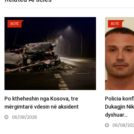
BOTË
BOTË
Po ktheheshin nga Kosova, tre
Policia kon
mërgimtarë vdesin në aksident
Dukagjin Nik
dyshuar…
06/08/2026
06/08/20