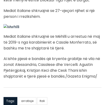
këtë mënyrë është bllokuar nga rojet e burgut.
Mediat italiane shkruajnë se 27-vjeçari njihet si një
person i rrezikshëm.
Mediat italiane shkruajnë se Mëhilli u arrestua në maj
të 2019-s nga karabinierët e Casale Monferrato, së
bashku me tre shqiptarë të tjerë.
Ai ishte pjesë e bandës që kryente grabitje në vila në
zonat Alessandria, Casalese dhe Vercelli. Agustin
Pjetërgjokaj, Kristjan Keci dhe Cesk Thani ishin
shqiptarët e tjerë pjesë e bandës./Gazeta Enigma/
Tags:
arratisje
Itali