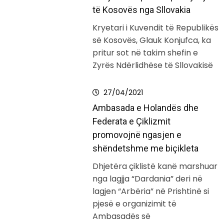
të Kosovës nga Sllovakia
Kryetari i Kuvendit të Republikës
së Kosovës, Glauk Konjufca, ka
pritur sot në takim shefin e
Zyrës Ndërlidhëse të Sllovakisë
27/04/2021
Ambasada e Holandës dhe
Federata e Çiklizmit
promovojnë ngasjen e
shëndetshme me biçikleta
Dhjetëra çiklistë kanë marshuar
nga lagjja “Dardania” deri në
lagjen “Arbëria” në Prishtinë si
pjesë e organizimit të
Ambasadës së