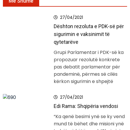
Më Shumë
27/04/2021
Dështon rezoluta e PDK-së për
sigurimin e vaksinimit të
qytetarëve
Grupi Parlamentar i PDK-së ka
propozuar rezolutë konkrete
pas debatit parlamentar për
pandeminë, përmes së cilës
kërkon sigurimin e shpejtë
27/04/2021
Edi Rama: Shqipëria vendosi
“Ka qenë besimi ynë se ky vend
mund të bëhet dhe misioni ynë