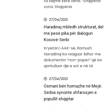
ta bëjmë këtë vend. “Shqipëria
votoi. Shqipëria
27/04/2021
Haradinaj mbledh strukturat, del
me pesë pika për dialogun
Kosovë-Serbi
Kryetari i AAK-së, Ramush
Haradinaj ka reaguar lidhur me
dokumentin “non-paper” që ka
qarkulluar dje e sot e në të
27/04/2021
Osmani bëri homazhe në Mejë:
Serbia synonte shfarosjen e
popullit shqiptar