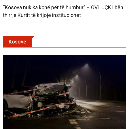
“Kosova nuk ka kohë për të humbur” – OVL UÇK i bën
thirrje Kurtit të krijojë institucionet
Kosovë