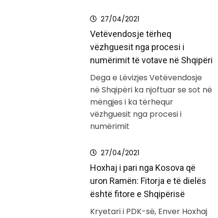
27/04/2021
Vetëvendosje tërheq
vëzhguesit nga procesi i
numërimit të votave në Shqipëri
Dega e Lëvizjes Vetëvendosje
në Shqipëri ka njoftuar se sot në
mëngjes i ka tërhequr
vëzhguesit nga procesi i
numërimit
27/04/2021
Hoxhaj i pari nga Kosova që
uron Ramën: Fitorja e të dielës
është fitore e Shqipërisë
Kryetari i PDK-së, Enver Hoxhaj