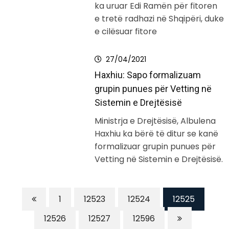
ka uruar Edi Ramën për fitoren
e tretë radhazi në Shqipëri, duke
e cilësuar fitore
27/04/2021
Haxhiu: Sapo formalizuam
grupin punues për Vetting në
Sistemin e Drejtësisë
Ministrja e Drejtësisë, Albulena
Haxhiu ka bërë të ditur se kanë
formalizuar grupin punues për
Vetting në Sistemin e Drejtësisë.
1
12523
12524
12525
12526
12527
12596