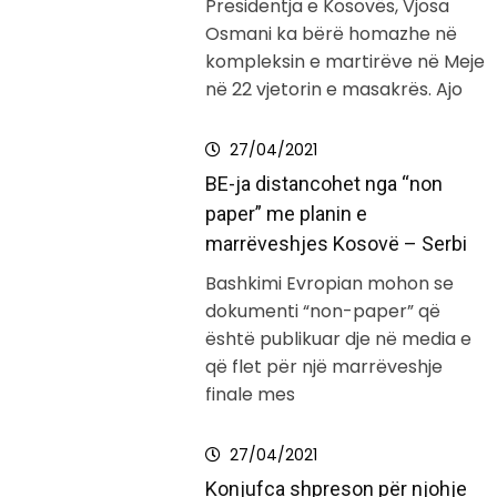
Presidentja e Kosovës, Vjosa
Osmani ka bërë homazhe në
kompleksin e martirëve në Meje
në 22 vjetorin e masakrës. Ajo
27/04/2021
BE-ja distancohet nga “non
paper” me planin e
marrëveshjes Kosovë – Serbi
Bashkimi Evropian mohon se
dokumenti “non-paper” që
është publikuar dje në media e
që flet për një marrëveshje
finale mes
27/04/2021
Konjufca shpreson për njohje