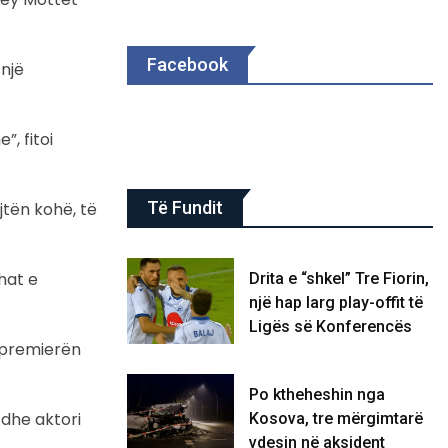
Facebook
një
”, fitoi
Të Fundit
jtën kohë, të
shat e
Drita e “shkel” Tre Fiorin,
një hap larg play-offit të
Ligës së Konferencës
i premierën
Po ktheheshin nga
 dhe aktori
Kosova, tre mërgimtarë
vdesin në aksident