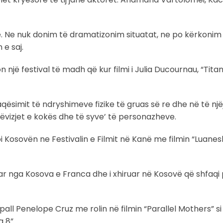
 Ne nuk donim të dramatizonim situatat, ne po kërkonim 
 e saj.
një festival të madh që kur filmi i Julia Ducournau, “Titane
aqësimit të ndryshimeve fizike të gruas së re dhe në të një
 ‘lëvizjet e kokës dhe të syve’ të personazheve.
oi Kosovën ne Festivalin e Filmit në Kanë me filmin “Luane
dhuar nga Kosova e Franca dhe i xhiruar në Kosovë që shfaq
pall Penelope Cruz me rolin në filmin “Parallel Mothers” si
g 8”.