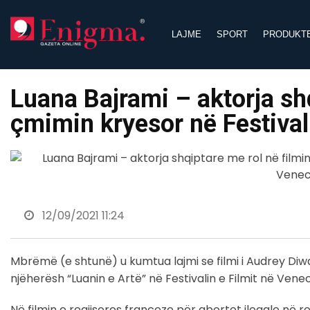
Skip
to
LAJME
SPORT
PRODUKT
content
Luana Bajrami – aktorja shq
çmimin kryesor në Festival
12/09/2021 11:24
Mbrëmë (e shtunë) u kumtua lajmi se filmi i Audrey Di
njëherësh “Luanin e Artë” në Festivalin e Filmit në Venec
Në filmin e regjisores franceze për abortet ilegale në 