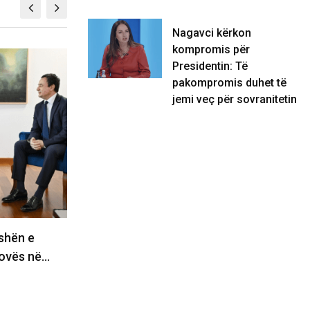
Nagavci kërkon
kompromis për
KULTURË
Presidentin: Të
pakompromis duhet të
jemi veç për sovranitetin
shën e
Alis me një mesazh për shqiptarët e
sovës në…
Kosovës, para finales…
16/05/2026