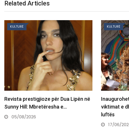
Related Articles
KULTURË
KULTURË
Revista prestigjioze për Dua Lipën në
​Inaugurohe
Sunny Hill: Mbretëresha e…
viktimat e 
luftës
05/08/2026
17/06/202