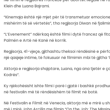
Klein dhe Luana Bajrami.
“Kinemaja është një mjet për të transmetuar emocione.
mishërim të së vërtetës”, tha regjisorja Diwan në fjalimin
“L’Evenement” ndërkaq është filmi i dytë francez që fiton 
Palmën e Artë në Kanë në korrik.
Regjisorja, 41-vjeçe, gjithashtu theksoi rëndësinë e përf
një qasjeje intime, të fokusuar në filmimin mbi të gjitha
Aktorja e regjisorja shqiptare, Luana, nga ana tjetër e ç
Kodrës”.
Ky njëkohësisht ishte filmi i parë i gjatë i bashkë pro
në festivalin më të rëndësishëm të filmit në botë.
Në Festivalin e Filmit në Venecia, aktorja më e mirë u sh
më i mirë John Arcilla me filmin “On the Job: The Missin