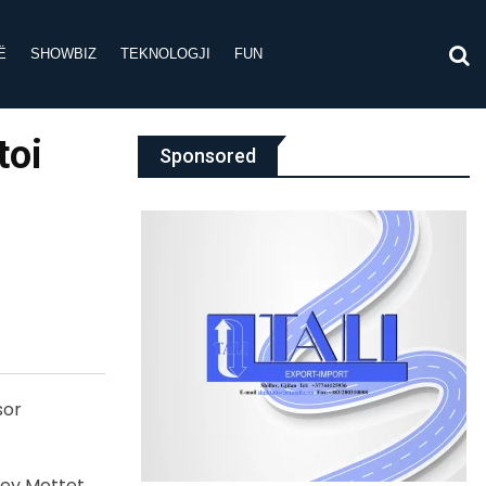
Ë
SHOWBIZ
TEKNOLOGJI
FUN
toi
Sponsored
sor
acey Mottet