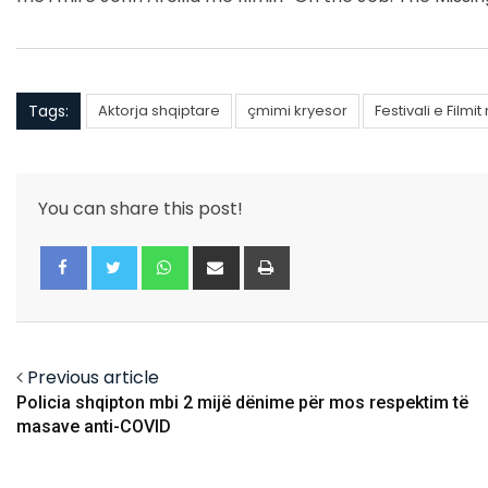
Tags:
Aktorja shqiptare
çmimi kryesor
Festivali e Filmi
You can share this post!
Whatsapp
Share
Print
via
Email
Facebook
Twitter
Previous article
Policia shqipton mbi 2 mijë dënime për mos respektim të
masave anti-COVID