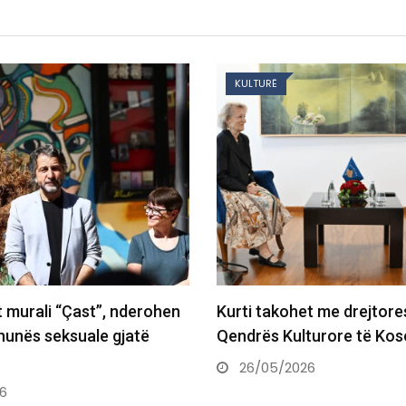
KULTURË
t murali “Çast”, nderohen
Kurti takohet me drejtore
dhunës seksuale gjatë
Qendrës Kulturore të Ko
26/05/2026
6