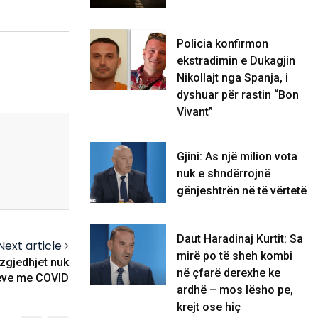
Policia konfirmon
ekstradimin e Dukagjin
Nikollajt nga Spanja, i
dyshuar për rastin “Bon
Vivant”
Gjini: As një milion vota
nuk e shndërrojnë
gënjeshtrën në të vërtetë
Daut Haradinaj Kurtit: Sa
Next article
mirë po të sheh kombi
 zgjedhjet nuk
në çfarë derexhe ke
teve me COVID
ardhë – mos lësho pe,
krejt ose hiç