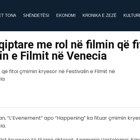
ET TONA
SHËNDETËSI
EKONOMI
KRONIKA E ZEZË
KULTUR
iptare me rol në filmin që fi
in e Filmit në Venecia
wan, “L’Evenement” apo “Happening” ka fituar çmimin krye
ia.
rolet kryesore të tij janë aktoret: Anamaria Vartolomei, K