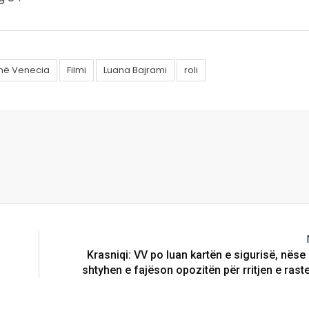
t në Venecia
Filmi
Luana Bajrami
roli
Krasniqi: VV po luan kartën e sigurisë, nëse
shtyhen e fajëson opozitën për rritjen e ras