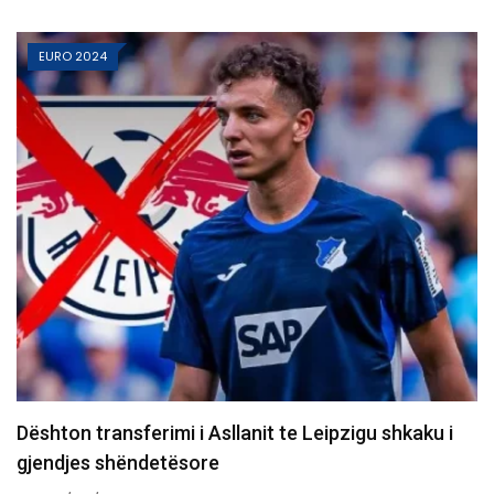
EURO 2024
zigu shkaku i
10 vjet nga e arta historike e Majlind
në…