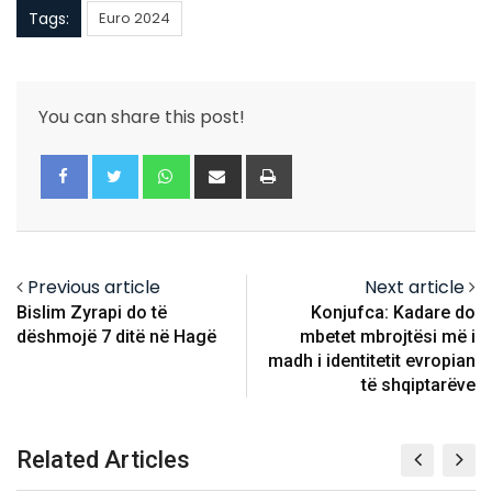
Tags:
Euro 2024
You can share this post!
Whatsapp
Share
Print
via
Email
Previous article
Next article
Bislim Zyrapi do të
Konjufca: Kadare do
dëshmojë 7 ditë në Hagë
mbetet mbrojtësi më i
madh i identitetit evropian
të shqiptarëve
Related Articles