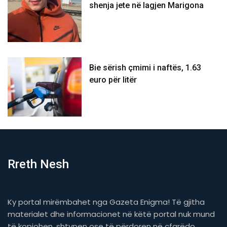
shenja jete në lagjen Marigona
Bie sërish çmimi i naftës, 1.63
euro për litër
Rreth Nesh
Ky portal mirëmbahet nga Gazeta Enigma! Të gjitha
materialet dhe informacionet në këtë portal nuk mund
të kopjohen, shtypen ose të përdoren në çfarëdo