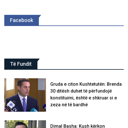
Facebook
Të Fundit
Gruda e citon Kushtetutën: Brenda
30 ditësh duhet të përfundojë
konstituimi, është e shkruar si e
zeza në të bardhë
Dimal Basha: Kush kërkon