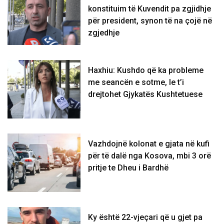
konstituim të Kuvendit pa zgjidhje
për president, synon të na çojë në
zgjedhje
Haxhiu: Kushdo që ka probleme
me seancën e sotme, le t’i
drejtohet Gjykatës Kushtetuese
Vazhdojnë kolonat e gjata në kufi
për të dalë nga Kosova, mbi 3 orë
pritje te Dheu i Bardhë
Ky është 22-vjeçari që u gjet pa