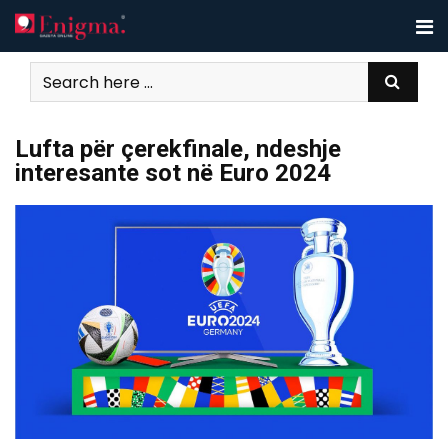
Skip
to
content
Lufta për çerekfinale, ndeshje
interesante sot në Euro 2024