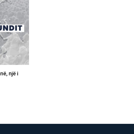
zë është
“Ja ka shitë gjakun e Arbënorit e
Astritit”, Krasniqi i…
08/08/2026