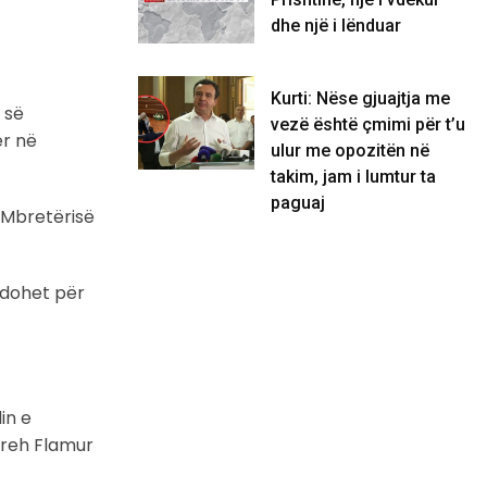
dhe një i lënduar
Kurti: Nëse gjuajtja me
 së
vezë është çmimi për t’u
ër në
ulur me opozitën në
takim, jam i lumtur ta
paguaj
 Mbretërisë
edohet për
in e
hpreh Flamur