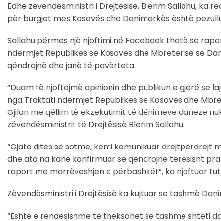
Edhe zëvendësministri i Drejtësisë, Blerim Sallahu, ka
për burgjet mes Kosovës dhe Danimarkës është pezullu
Sallahu përmes një njoftimi në Facebook thotë se rapo
ndërmjet Republikës se Kosovës dhe Mbretërisë së Danim
qëndrojnë dhe janë të pavërteta.
“Duam të njoftojmë opinionin dhe publikun e gjerë se 
nga Traktati ndërmjet Republikës se Kosovës dhe Mbret
Gjilan me qëllim të ekzekutimit të dënimeve daneze nuk
zëvendësministrit të Drejtësisë Blerim Sallahu.
“Gjatë ditës së sotme, kemi komunikuar drejtpërdrejt m
dhe ata na kanë konfirmuar se qëndrojnë tërësisht pr
raport me marrëveshjen e përbashkët”, ka njoftuar tutj
Zëvendësministri i Drejtësisë ka kujtuar se tashmë Dani
“Është e rëndësishme të theksohet se tashmë shteti dan