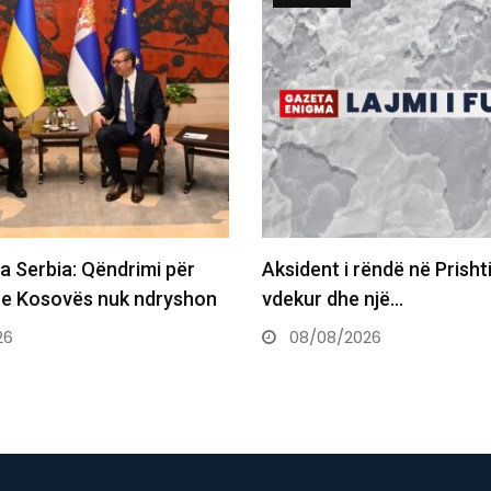
ëndë në Prishtinë, një i
Kurti: Nëse gjuajtja me ve
një…
çmimi për t’u ulur…
26
08/08/2026