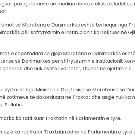
 reaguar pas njoftimeve në median daneze ekstrabladet se
ar.
rtimet se Mbretëria e Danimarkës është tërhequr nga Tr
arkës për shfrytëzimin e institucionit korrektues në Gji
lajmet e shpërndara se gjoja Mbretëria e Danimarkës ësht
ërisë së Danimarkës për shfrytëzimin e institucionit kor
 qëndron dhe nuk është i vërtetë”, thuhet në njoftimin e
e zyrtarët nga Ministria e Drejtësisë së Mbretërisë së D
anë zotimeve të dakorduara në Traktat dhe asgjë nuk ka 
e Sallahu.
marka ka ratifikuar Traktatin në Parlamentin e tyre.
ez e ka ratifikuar Traktatin edhe në Parlamentin e tyre 