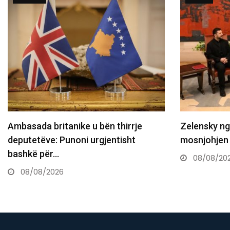
Zelensky nga Serbia: Qëndrimi për
Aksident i r
mosnjohjen e Kosovës nuk ndryshon
vdekur dhe 
08/08/2026
08/08/20