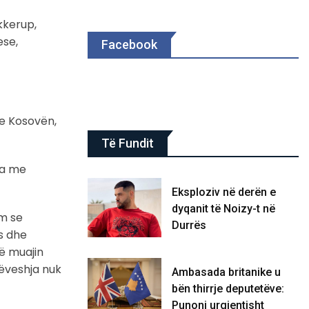
ekkerup,
ese,
Facebook
e Kosovën,
Të Fundit
ja me
Eksploziv në derën e
dyqanit të Noizy-t në
jm se
Durrës
s dhe
ë muajin
rëveshja nuk
Ambasada britanike u
bën thirrje deputetëve:
Punoni urgjentisht