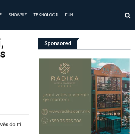
Ë
SHOWBIZ
TEKNOLOGJI
FUN
,
Sponsored
ës
ës do t’i