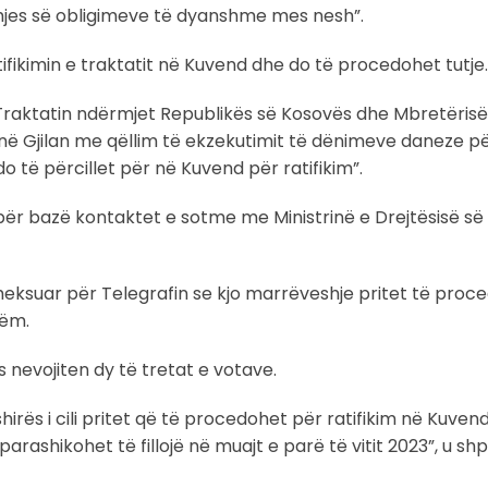
hjes së obligimeve të dyanshme mes nesh”.
fikimin e traktatit në Kuvend dhe do të procedohet tutje.
 Traktatin ndërmjet Republikës së Kosovës dhe Mbretërisë
 në Gjilan me qëllim të ekzekutimit të dënimeve daneze p
o të përcillet për në Kuvend për ratifikim”.
 për bazë kontaktet e sotme me Ministrinë e Drejtësisë së
theksuar për Telegrafin se kjo marrëveshje pritet të proc
hëm.
 nevojiten dy të tretat e votave.
hirës i cili pritet që të procedohet për ratifikim në Kuvend
parashikohet të fillojë në muajt e parë të vitit 2023”, u s