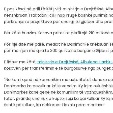
E pas kësaj në prill të këtij viti, ministrja e Drejtësis
nënshkruan Traktatin i cili i hap rrugë bashkëpunimit
përkrahjen e projekteve për energji të gjelbër dhe promo
Për këtë huazim, Kosova pritet të përfitojë 210 milion
Por një ditë më parë, mediat në Danimarkë theksuan s
për marrjen me qira të 300 qelive në burgun e Gjilanit 
E lidhur me këtë,
ministrja e Drejtësisë, Albulena Haxh
Kosovën për transferimin e të burgosurve nga burgjet d
“Ne kemi qenë në komunikim me autoritetet daneze që n
Danimarka ka pezulluar këtë vendim. Ky lajm nuk është
Danimarkës kanë qenë në komunikim të vazhdueshëm, ma
tetor, prandaj unë nuk e kuptoj sesi ka qarkulluar ky 
është pezulluar, ka deklaruar Haxhiu para mediave.