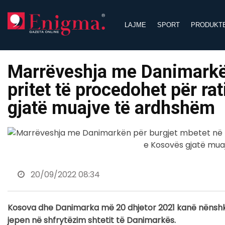
Skip
to
LAJME
SPORT
PRODUKT
content
Marrëveshja me Danimarkën
pritet të procedohet për r
gjatë muajve të ardhshëm
20/09/2022 08:34
Kosova dhe Danimarka më 20 dhjetor 2021 kanë nënshkruar
jepen në shfrytëzim shtetit të Danimarkës.