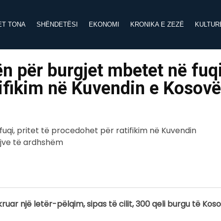
ET TONA
SHËNDETËSI
EKONOMI
KRONIKA E ZEZË
KULTUR
 për burgjet mbetet në fuqi
atifikim në Kuvendin e Kosov
 një letër-pëlqim, sipas të cilit, 300 qeli burgu të Kosov