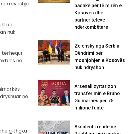
 marrëveshja
bashkë për të mirën e
Kosovës dhe
partneriteteve
aktati
ndërkombëtare
lan nuk
Zelensky nga Serbia:
ë tërhequr
Qëndrimi për
rektues në
mosnjohjen e Kosovës
nuk ndryshon
Arsenali zyrtarizon
animarkës
transferimin e Bruno
ndryshuar në
Guimaraes për 75
milionë funte
Aksident i rëndë në
dhe gjithçka
Prishtinë, një i vdekur