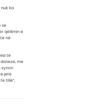
2 nuk ka
ë së
ër qëllimin e
htë në
ësi të
t daneze, me
s synon
të jetë
 tillë”,