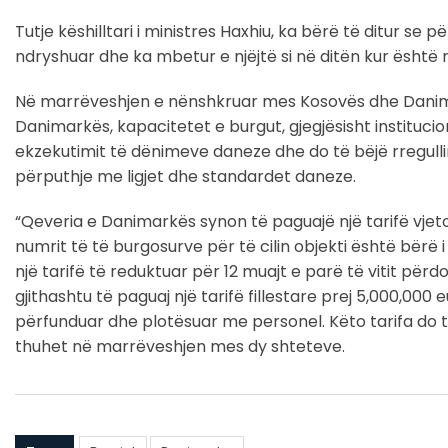
Tutje këshilltari i ministres Haxhiu, ka bërë të ditur se
ndryshuar dhe ka mbetur e njëjtë si në ditën kur është
Në marrëveshjen e nënshkruar mes Kosovës dhe Danimar
Danimarkës, kapacitetet e burgut, gjegjësisht institucio
ekzekutimit të dënimeve daneze dhe do të bëjë rregulli
përputhje me ligjet dhe standardet daneze.
“Qeveria e Danimarkës synon të paguajë një tarifë vjeto
numrit të të burgosurve për të cilin objekti është bër
një tarifë të reduktuar për 12 muajt e parë të vitit përd
gjithashtu të paguaj një tarifë fillestare prej 5,000,000
përfunduar dhe plotësuar me personel. Këto tarifa do të
thuhet në marrëveshjen mes dy shteteve.