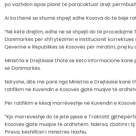
po vazhdon sipas planit të paracaktuar drejt përmbus
Ai ka thënë se shumë shpejt edhe Kosova do të bëjë rati
“Në këtë drejtim, edhe ne së shpejti do të procedojmë
Danimarkës për shfrytëzimin e institucionit korrektues
Qeverinë e Republikës së Kosovës për miratim, prej ku d
Ministria e Drejtësisë thotë se këto informacione kanë
së Danimarkës.
Ndryshe, ditë më parë nga Ministria e Drejtësisë kanë 
ratifikim në Kuvendin e Kosovës gjatë muajve të ardhs
Për ratifikim e kësaj marrëveshje në Kuvendin e Kosovës
“Kjo marrëveshje do të jetë pjesë e Traktatit gjithëpërfs
Kosovës gjatë muajve të ardhshëm. Ndërsa, zbatimi i tij 
Pireva, këshilltari i ministres Haxhiu.