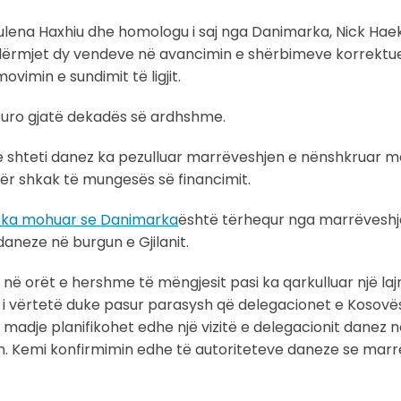
ë, Albulena Haxhiu dhe homologu i saj nga Danimarka, Nick Ha
 ndërmjet dy vendeve në avancimin e shërbimeve korrektu
vimin e sundimit të ligjit.
ë euro gjatë dekadës së ardhshme.
e shteti danez ka pezulluar marrëveshjen e nënshkruar m
për shkak të mungesës së financimit.
iu, ka mohuar se Danimarka
është tërhequr nga marrëvesh
aneze në burgun e Gjilanit.
ë orët e hershme të mëngjesit pasi ka qarkulluar një la
 i vërtetë duke pasur parasysh që delegacionet e Kosovë
dje planifikohet edhe një vizitë e delegacionit danez n
lajm. Kemi konfirmimin edhe të autoriteteve daneze se mar