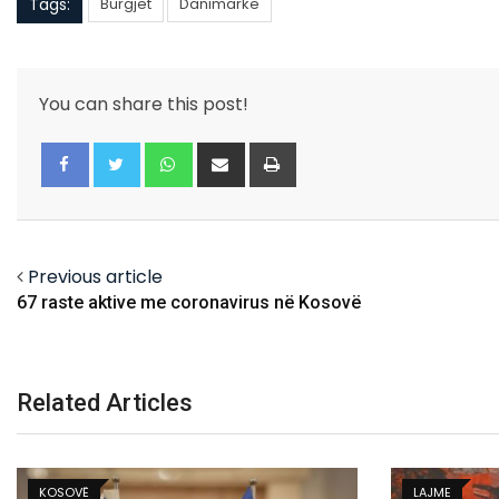
Tags:
Burgjet
Danimarke
You can share this post!
Whatsapp
Share
Print
via
Email
Facebook
Twitter
Previous article
67 raste aktive me coronavirus në Kosovë
Related Articles
LAJME
BALLINA 4