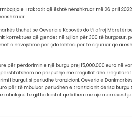
 përmbajtja e Traktatit që është nënshkruar më 26 prill 202
 nënshkruar.
kës thuhet se Qeveria e Kosovës do t’i ofroj Mbretëris
nit korrektues që gjendet në Gjilan për 300 të burgosur, p
met e nevojshme për çdo lehtësi për të siguruar që ai ës
re për përdorimin e një burgu prej 15,000,000 euro në var
ë i përshtatshëm në përputhje me rregullat dhe rregullore
orimi i burgut si periudhë tranzicioni. Qeveria e Danimarkë
 euro për të mbuluar periudhën e tranzicionit derisa burgu 
 mbulojnë të gjitha kostot që lidhen me një marrëveshje të