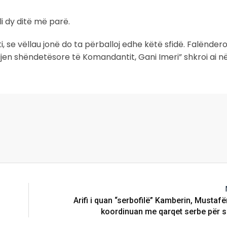
oli dy ditë më parë.
 se vëllau jonë do ta përballoj edhe këtë sfidë. Falëndero
ndjen shëndetësore të Komandantit, Gani Imeri” shkroi ai 
Arifi i quan “serbofilë” Kamberin, Mustafë
koordinuan me qarqet serbe për s