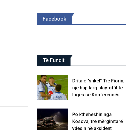
Facebook
Të Fundit
Drita e “shkel” Tre Fiorin,
një hap larg play-offit të
Ligës së Konferencës
Po ktheheshin nga
Kosova, tre mërgimtarë
vdesin në aksident