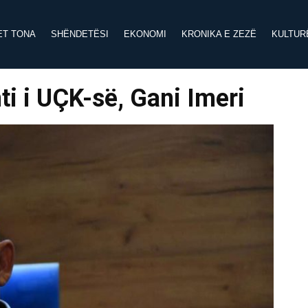
ET TONA
SHËNDETËSI
EKONOMI
KRONIKA E ZEZË
KULTUR
i i UÇK-së, Gani Imeri