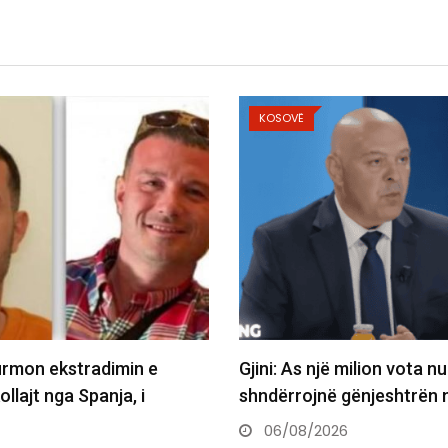
KOSOVË
ë milion vota nuk e
Nagavci kërkon kompromi
ë gënjeshtrën në…
Presidentin: Të pakompr
të jemi…
26