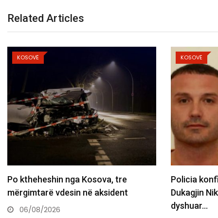
Related Articles
KOSOVË
KOSOVË
Policia konfirmon ekstradimin e
Gjini: As nj
Dukagjin Nikollajt nga Spanja, i
shndërrojn
dyshuar…
06/08/20