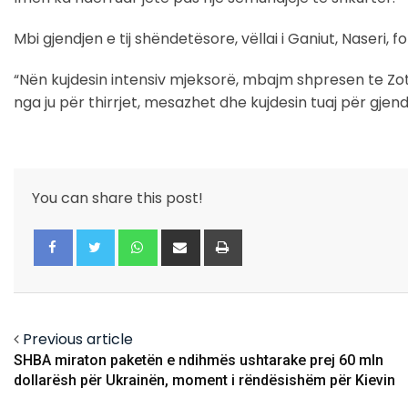
Mbi gjendjen e tij shëndetësore, vëllai i Ganiut, Naseri, f
“Nën kujdesin intensiv mjeksorë, mbajm shpresen te Zoti,
nga ju për thirrjet, mesazhet dhe kujdesin tuaj për gje
You can share this post!
Whatsapp
Share
Print
via
Email
Facebook
Twitter
Previous article
SHBA miraton paketën e ndihmës ushtarake prej 60 mln
dollarësh për Ukrainën, moment i rëndësishëm për Kievin