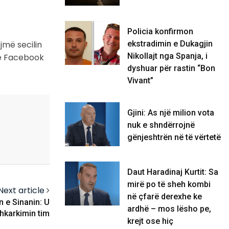
Policia konfirmon
jmë secilin
ekstradimin e Dukagjin
Nikollajt nga Spanja, i
në Facebook
dyshuar për rastin “Bon
Vivant”
Gjini: As një milion vota
nuk e shndërrojnë
gënjeshtrën në të vërtetë
Daut Haradinaj Kurtit: Sa
mirë po të sheh kombi
Next article
në çfarë derexhe ke
n e Sinanin: U
ardhë – mos lësho pe,
hkarkimin tim
krejt ose hiç