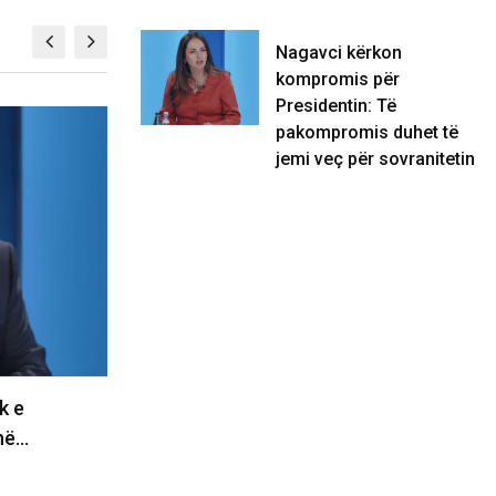
Nagavci kërkon
kompromis për
Presidentin: Të
KOSOVË
pakompromis duhet të
jemi veç për sovranitetin
s për
Çfarë po flet Remi? Thotë se PDK
omis duhet
është e gatshme…
06/08/2026