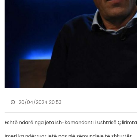
20/04/2024 20:53
Është ndarë nga jeta ish-komandanti i Ushtrisë Çlirimt
Imeri ka ndërruar jetë pas një sëmundjeje të shkurtër.