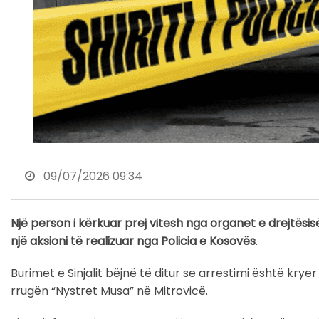
09/07/2026 09:34
Një person i kërkuar prej vitesh nga organet e drejtës
një aksioni të realizuar nga Policia e Kosovës
.
Burimet e Sinjalit bëjnë të ditur se arrestimi është kryer
rrugën “Nystret Musa” në Mitrovicë.