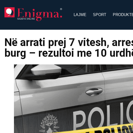
Skip
to
LAJME
SPORT
PRODUKT
content
Në arrati prej 7 vitesh, arr
burg – rezultoi me 10 urdh