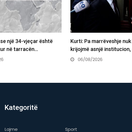
Kurti: Pa marrëveshje nuk do ta
Kurti tr
krijojmë asnjë institucion, po…
mbahet
06/08/2026
06/08
Kategoritë
Lajme
Sport