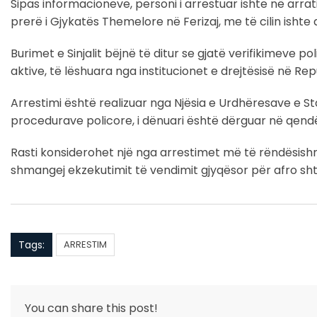
Sipas informacioneve, personi i arrestuar ishte në arrati
prerë i Gjykatës Themelore në Ferizaj, me të cilin ishte
Burimet e Sinjalit bëjnë të ditur se gjatë verifikimeve p
aktive, të lëshuara nga institucionet e drejtësisë në Re
Arrestimi është realizuar nga Njësia e Urdhëresave e St
procedurave policore, i dënuari është dërguar në qendër
Rasti konsiderohet një nga arrestimet më të rëndësishme t
shmangej ekzekutimit të vendimit gjyqësor për afro shtat
Tags:
ARRESTIM
You can share this post!