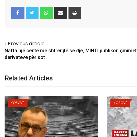
Whatsapp
Share
Print
via
Email
Facebook
Twitter
Previous article
Nafta një centë më shtrenjtë se dje, MINTI publikon çmimet
derivateve për sot
Related Articles
KOSOVË