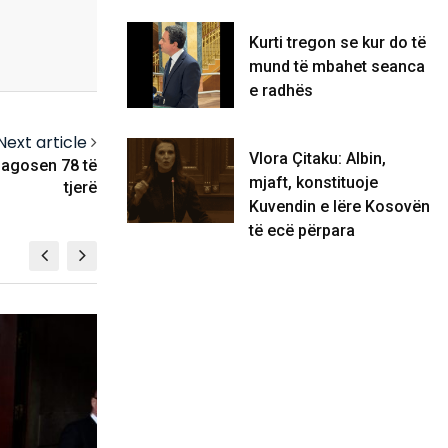
Kurti tregon se kur do të
mund të mbahet seanca
e radhës
Next article
Vlora Çitaku: Albin,
lagosen 78 të
mjaft, konstituoje
tjerë
Kuvendin e lëre Kosovën
të ecë përpara
KOSOVË