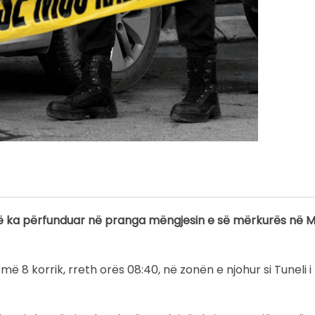
isë ka përfunduar në pranga mëngjesin e së mërkurës në M
 më 8 korrik, rreth orës 08:40, në zonën e njohur si Tuneli i