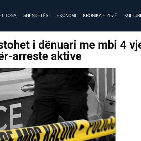
ET TONA
SHËNDETËSI
EKONOMI
KRONIKA E ZEZË
KULTUR
estohet i dënuari me mbi 4 vj
ër-arreste aktive