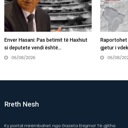
mit të Haxhiut
Raportohet se një 34-vjeçar është
të…
gjetur i vdekur në tarracën…
06/08/2026
Rreth Nesh
Ky portal mirëmbahet nga Gazeta Enigma! Të gjitha