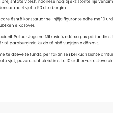
 prej shtatë vitesh, ndonëse ndaj tij ekzistonte një vendim
 dënuar me 4 vjet e 50 ditë burgim.
olicore është konstatuar se i njëjti figuronte edhe me 10 u
publikën e Kosovës.
acionit Policor Jugu në Mitrovicë, ndërsa pas përfundimit 
 të paraburgimit, ku do të nisë vuajtjen e dënimit.
ë ditëve të fundit, për faktin se i kërkuari kishte arritur 
ë vjet, pavarësisht ekzistimit të 10 urdhër-arresteve aktiv