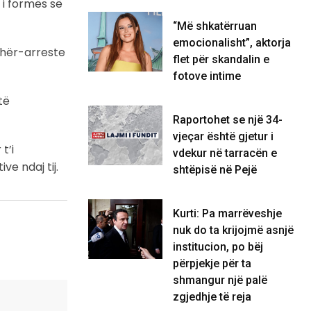
 i formës së
“Më shkatërruan
emocionalisht”, aktorja
rdhër-arreste
flet për skandalin e
fotove intime
të
Raportohet se një 34-
vjeçar është gjetur i
t’i
vdekur në tarracën e
e ndaj tij.
shtëpisë në Pejë
Kurti: Pa marrëveshje
nuk do ta krijojmë asnjë
institucion, po bëj
përpjekje për ta
shmangur një palë
zgjedhje të reja