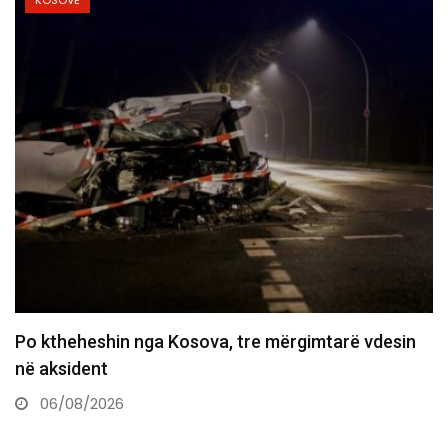
KOSOVË
Policia konfirmon ekstradimin e Dukagjin Nikollajt
nga Spanja, i dyshuar…
06/08/2026