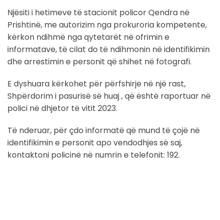
Njësiti i hetimeve të stacionit policor Qendra në
Prishtinë, me autorizim nga prokuroria kompetente,
kërkon ndihmë nga qytetarët në ofrimin e
informatave, të cilat do të ndihmonin në identifikimin
dhe arrestimin e personit që shihet në fotografi.
E dyshuara kërkohet për përfshirje në një rast,
Shpërdorim i pasurisë së huaj , që është raportuar në
polici në dhjetor të vitit 2023.
Të nderuar, për çdo informatë që mund të çojë në
identifikimin e personit apo vendodhjes së saj,
kontaktoni policinë në numrin e telefonit: 192.