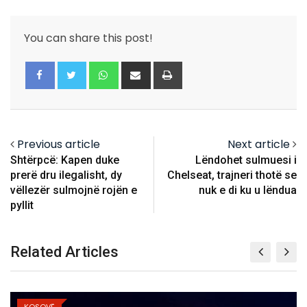
You can share this post!
Whatsapp
Share
Print
via
Email
Previous article
Next article
Shtërpcë: Kapen duke
Lëndohet sulmuesi i
prerë dru ilegalisht, dy
Chelseat, trajneri thotë se
vëllezër sulmojnë rojën e
nuk e di ku u lëndua
pyllit
Related Articles