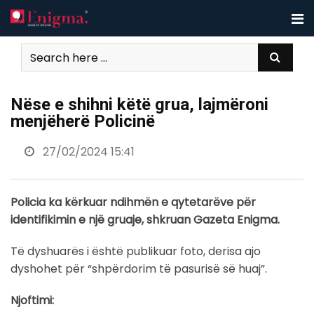
Skip
to
content
Nëse e shihni këtë grua, lajmëroni
menjëherë Policinë
27/02/2024 15:41
Policia ka kërkuar ndihmën e qytetarëve për
identifikimin e një gruaje, shkruan Gazeta Enigma.
Të dyshuarës i është publikuar foto, derisa ajo
dyshohet për “shpërdorim të pasurisë së huaj”.
Njoftimi: