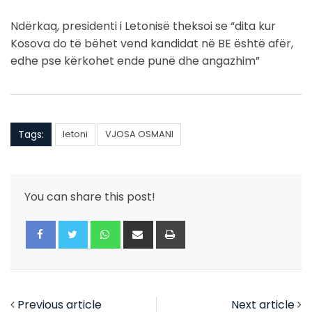
Ndërkaq, presidenti i Letonisë theksoi se “dita kur
Kosova do të bëhet vend kandidat në BE është afër,
edhe pse kërkohet ende punë dhe angazhim”
Tags:
letoni
VJOSA OSMANI
You can share this post!
Whatsapp
Share
Print
via
Email
Previous article
Next article