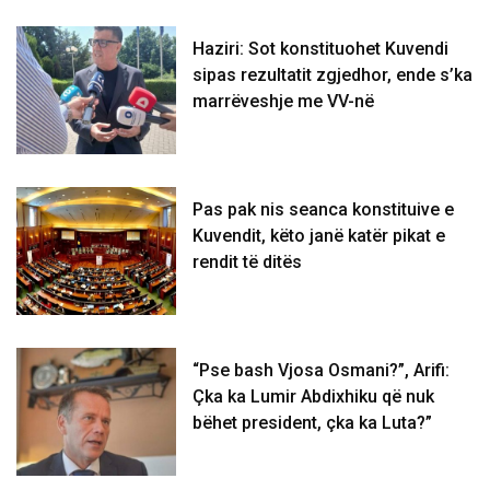
Haziri: Sot konstituohet Kuvendi
sipas rezultatit zgjedhor, ende s’ka
marrëveshje me VV-në
Pas pak nis seanca konstituive e
Kuvendit, këto janë katër pikat e
rendit të ditës
“Pse bash Vjosa Osmani?”, Arifi:
Çka ka Lumir Abdixhiku që nuk
bëhet president, çka ka Luta?”