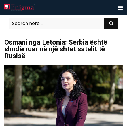
Skip
to
content
Osmani nga Letonia: Serbia është
shndërruar në një shtet satelit të
Rusisë