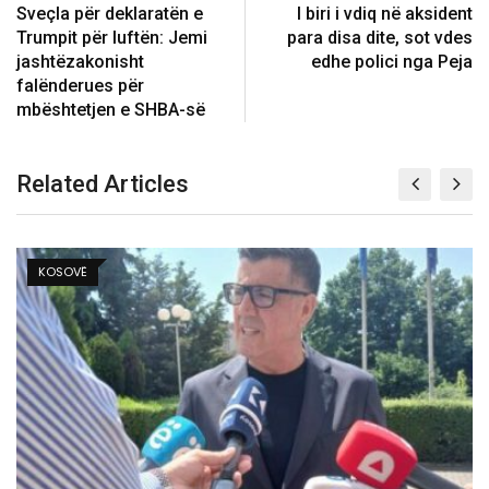
Sveçla për deklaratën e
I biri i vdiq në aksident
Trumpit për luftën: Jemi
para disa dite, sot vdes
jashtëzakonisht
edhe polici nga Peja
falënderues për
mbështetjen e SHBA-së
Related Articles
KOSOVË