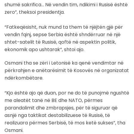
shumë sakrifica… Në vendin tim, ndikimi i Rusisë është
zero”, theksoi presidentja.
“Fatkeqësisht, nuk mund ta them të njëjtën gjë për
vendin fqinj, sepse Serbia është shndërruar në një
shtet-satelit të Rusisë, qoftë në aspektin politik,
ekonomik apo ushtarak”, shtoi ajo.
Osmani tha se zëri i Letonisë ka qenë vendimtar në
përkrahjen e anëtarësimit të Kosovës në organizatat
ndërkombëtare.
“Kjo është ajo që duan, por ne do të punojmë ngushtë
me aleatët tanë në BE dhe NATO, përmes
parandalimit dhe zmbrapsjes, për të siguruar që
asnjë nga taktikat destabilizuese të Rusisë, të
realizuara përmes Serbisë, të mos ketë sukses”, tha
Osmani.