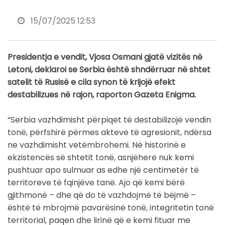
15/07/2025 12:53
Presidentja e vendit, Vjosa Osmani gjatë vizitës në
Letoni, deklaroi se Serbia është shndërruar në shtet
satelit të Rusisë e cila synon të krijojë efekt
destabilizues në rajon, raporton Gazeta Enigma.
“Serbia vazhdimisht përpiqet të destabilizojë vendin
tonë, përfshirë përmes akteve të agresionit, ndërsa
ne vazhdimisht vetëmbrohemi. Në historinë e
ekzistencës së shtetit tonë, asnjëherë nuk kemi
pushtuar apo sulmuar as edhe një centimetër të
territoreve të fqinjëve tanë. Ajo që kemi bërë
gjithmonë – dhe që do të vazhdojmë të bëjmë –
është të mbrojmë pavarësinë tonë, integritetin tonë
territorial, paqen dhe lirinë që e kemi fituar me