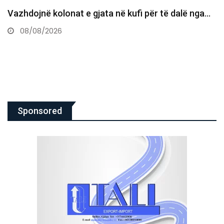
…
Bie sërish çmimi i naftës, 1.63 euro për litër
08/08/2026
Sponsored