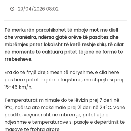
29/04/2026 08:02
Të mërkurën parashikohet të mbajë mot me diell
dhe vranësira, ndërsa gjatë orëve të pasdites dhe
mbrëmjes pritet lokalisht të ketë reshje shiu, të cilat
në momente të caktuara pritet të jenë në formë të
rrebesheve.
Era do të fryjë drejtimesh të ndryshme, e cila herë
pas here pritet të jetë e fuqishme, me shpejtësi prej
15-46 km/h.
Temperaturat minimale do të lëvizin prej 7 deri në
9°C, ndërsa ato maksimale prej 21 deri në 24°C. Vonë
pasdite, veçanërisht në mbrëmje, pritet ulje e
ndjeshme e temperaturave si pasojë e depërtimit të
masave të ftohta ajrore