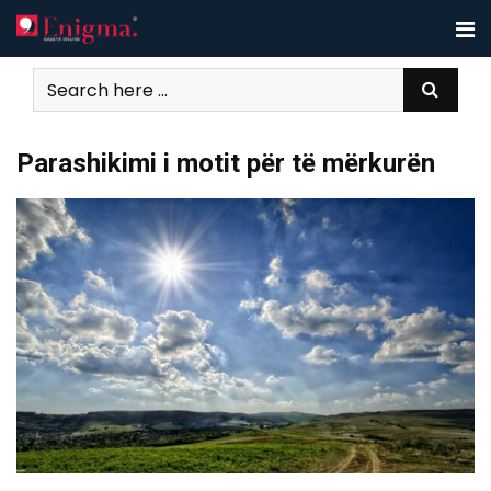
Skip
to
content
Parashikimi i motit për të mërkurën