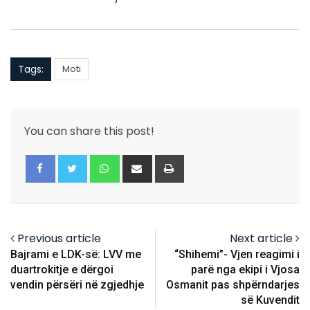
Tags:
Moti
You can share this post!
Whatsapp
Share
Print
via
Email
Previous article
Next article
Bajrami e LDK-së: LVV me
“Shihemi”- Vjen reagimi i
duartrokitje e dërgoi
parë nga ekipi i Vjosa
vendin përsëri në zgjedhje
Osmanit pas shpërndarjes
së Kuvendit