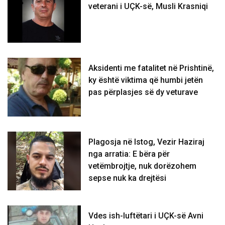
veterani i UÇK-së, Musli Krasniqi
Aksidenti me fatalitet në Prishtinë,
ky është viktima që humbi jetën
pas përplasjes së dy veturave
Plagosja në Istog, Vezir Haziraj
nga arratia: E bëra për
vetëmbrojtje, nuk dorëzohem
sepse nuk ka drejtësi
Vdes ish-luftëtari i UÇK-së Avni