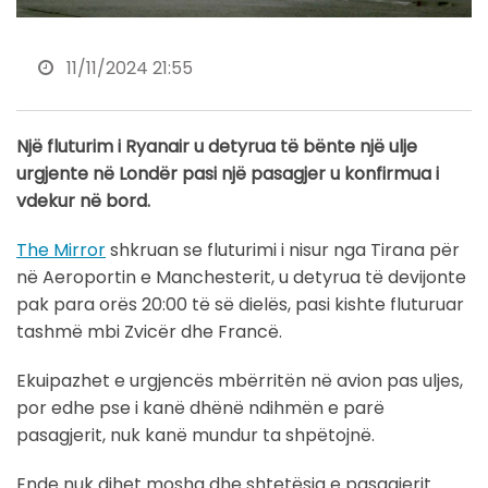
11/11/2024 21:55
Një fluturim i Ryanair u detyrua të bënte një ulje
urgjente në Londër pasi një pasagjer u konfirmua i
vdekur në bord.
The Mirror
shkruan se fluturimi i nisur nga Tirana për
në Aeroportin e Manchesterit, u detyrua të devijonte
pak para orës 20:00 të së dielës, pasi kishte fluturuar
tashmë mbi Zvicër dhe Francë.
Ekuipazhet e urgjencës mbërritën në avion pas uljes,
por edhe pse i kanë dhënë ndihmën e parë
pasagjerit, nuk kanë mundur ta shpëtojnë.
Ende nuk dihet mosha dhe shtetësia e pasagjerit.