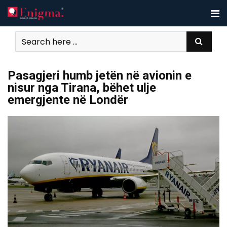
Skip
to
content
Pasagjeri humb jetën në avionin e
nisur nga Tirana, bëhet ulje
emergjente në Londër