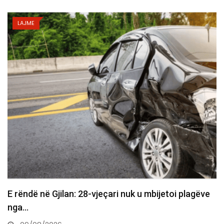
LAJME
e
E dhimbshme: Ndahet nga jeta veterani i UÇK-së,
Musli Krasniqi