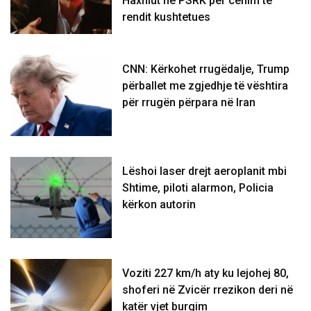
Haxhiut në PSRK për cenim të
rendit kushtetues
CNN: Kërkohet rrugëdalje, Trump
përballet me zgjedhje të vështira
për rrugën përpara në Iran
Lëshoi laser drejt aeroplanit mbi
Shtime, piloti alarmon, Policia
kërkon autorin
Voziti 227 km/h aty ku lejohej 80,
shoferi në Zvicër rrezikon deri në
katër vjet burgim