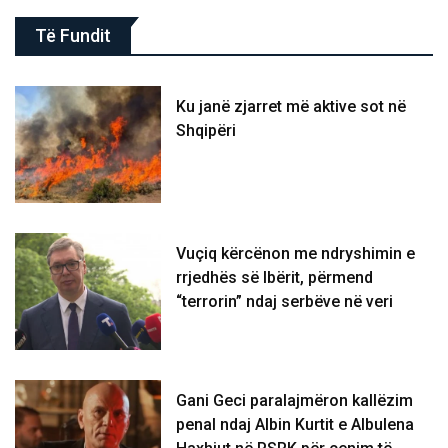
Të Fundit
Ku janë zjarret më aktive sot në
Shqipëri
Vuçiq kërcënon me ndryshimin e
rrjedhës së Ibërit, përmend
“terrorin” ndaj serbëve në veri
Gani Geci paralajmëron kallëzim
penal ndaj Albin Kurtit e Albulena