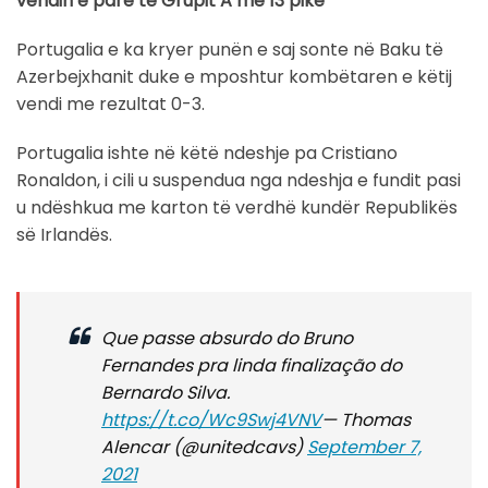
vendin e parë të Grupit A me 13 pikë
Portugalia e ka kryer punën e saj sonte në Baku të
Azerbejxhanit duke e mposhtur kombëtaren e këtij
vendi me rezultat 0-3.
Portugalia ishte në këtë ndeshje pa Cristiano
Ronaldon, i cili u suspendua nga ndeshja e fundit pasi
u ndëshkua me karton të verdhë kundër Republikës
së Irlandës.
Que passe absurdo do Bruno
Fernandes pra linda finalização do
Bernardo Silva.
https://t.co/Wc9Swj4VNV
— Thomas
Alencar (@unitedcavs)
September 7,
2021