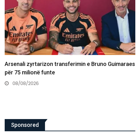
Dështon transferimi i Asllanit te Leipzigu shkaku i
gjendjes shëndetësore
07/08/2026
Sponsored