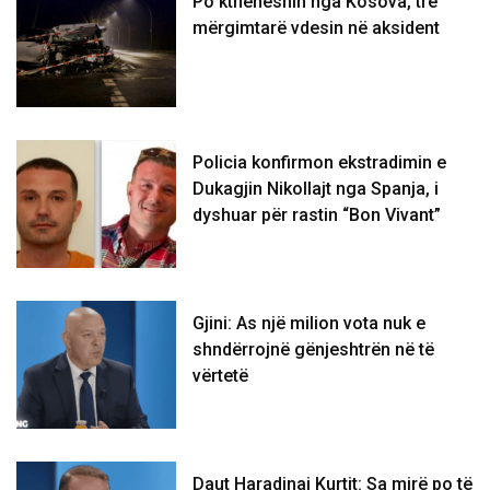
Po ktheheshin nga Kosova, tre
mërgimtarë vdesin në aksident
Policia konfirmon ekstradimin e
Dukagjin Nikollajt nga Spanja, i
dyshuar për rastin “Bon Vivant”
Gjini: As një milion vota nuk e
shndërrojnë gënjeshtrën në të
vërtetë
Daut Haradinaj Kurtit: Sa mirë po të