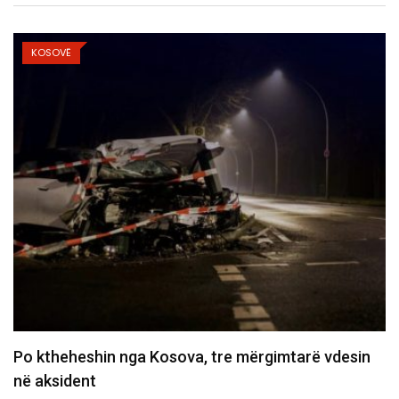
KOSOVË
Policia konfirmon ekstradimin e Dukagjin Nikollajt
nga Spanja, i dyshuar…