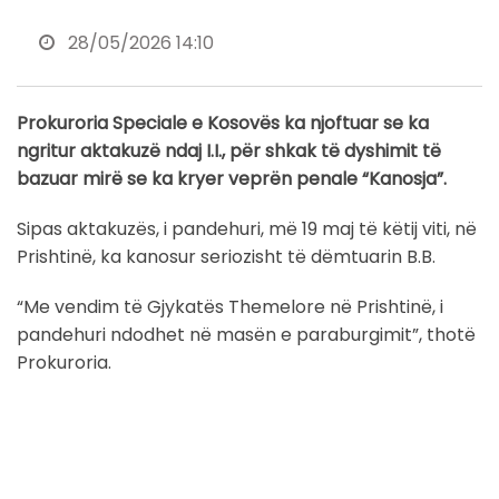
28/05/2026 14:10
Prokuroria Speciale e Kosovës ka njoftuar se ka
ngritur aktakuzë ndaj I.I., për shkak të dyshimit të
bazuar mirë se ka kryer veprën penale “Kanosja”.
Sipas aktakuzës, i pandehuri, më 19 maj të këtij viti, në
Prishtinë, ka kanosur seriozisht të dëmtuarin B.B.
“Me vendim të Gjykatës Themelore në Prishtinë, i
pandehuri ndodhet në masën e paraburgimit”, thotë
Prokuroria.