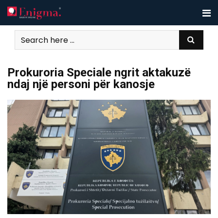
Skip
to
content
Prokuroria Speciale ngrit aktakuzë
ndaj një personi për kanosje