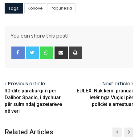
Tags:
Kosovë
Papunësia
You can share this post!
Whatsapp
Share
Print
via
Email
Previous article
Next article
30-ditë paraburgim për
EULEX: Nuk kemi pranuar
Dalibor Spasic, i dyshuar
letër nga Vuçiqi për
për sulm ndaj gazetarëve
policët e arrestuar
në veri
Related Articles