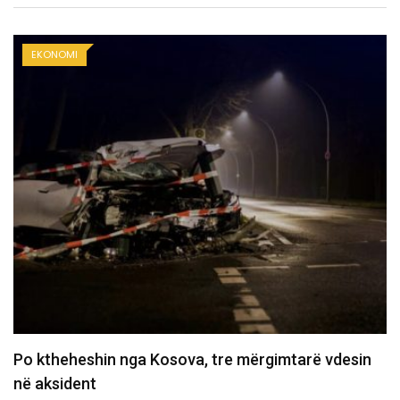
EKONOMI
Policia konfirmon ekstradimin e Dukagjin Nikollajt
nga Spanja, i dyshuar…