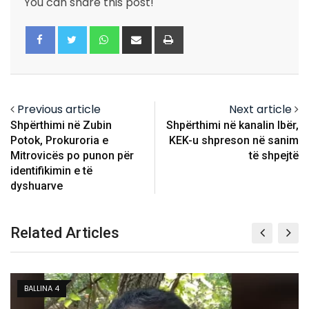
You can share this post!
Whatsapp
Share
Print
via
Email
Previous article
Next article
Shpërthimi në Zubin
Shpërthimi në kanalin Ibër,
Potok, Prokuroria e
KEK-u shpreson në sanim
Mitrovicës po punon për
të shpejtë
identifikimin e të
dyshuarve
Related Articles
KOSOVË