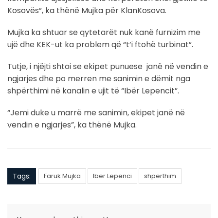
Kosovës”, ka thënë Mujka për KlanKosova.
Mujka ka shtuar se qytetarët nuk kanë furnizim me
ujë dhe KEK-ut ka problem që “t’i ftohë turbinat”.
Tutje, i njëjti shtoi se ekipet punuese janë në vendin e
ngjarjes dhe po merren me sanimin e dëmit nga
shpërthimi në kanalin e ujit të “Ibër Lepencit”.
“Jemi duke u marrë me sanimin, ekipet janë në
vendin e ngjarjes”, ka thënë Mujka.
Tags:
Faruk Mujka
Iber Lepenci
shperthim