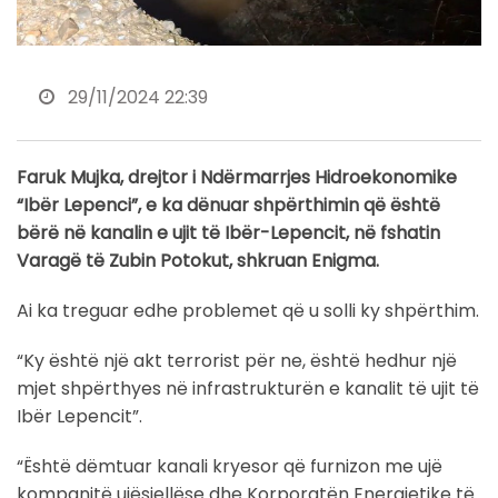
29/11/2024 22:39
Faruk Mujka, drejtor i Ndërmarrjes Hidroekonomike
“Ibër Lepenci”, e ka dënuar shpërthimin që është
bërë në kanalin e ujit të Ibër-Lepencit, në fshatin
Varagë të Zubin Potokut, shkruan Enigma.
Ai ka treguar edhe problemet që u solli ky shpërthim.
“Ky është një akt terrorist për ne, është hedhur një
mjet shpërthyes në infrastrukturën e kanalit të ujit të
Ibër Lepencit”.
“Është dëmtuar kanali kryesor që furnizon me ujë
kompanitë ujësjellëse dhe Korporatën Energjetike të