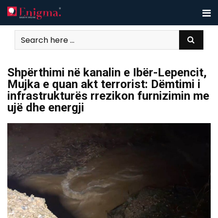
Skip
to
content
Shpërthimi në kanalin e Ibër-Lepencit,
Mujka e quan akt terrorist: Dëmtimi i
infrastrukturës rrezikon furnizimin me
ujë dhe energji