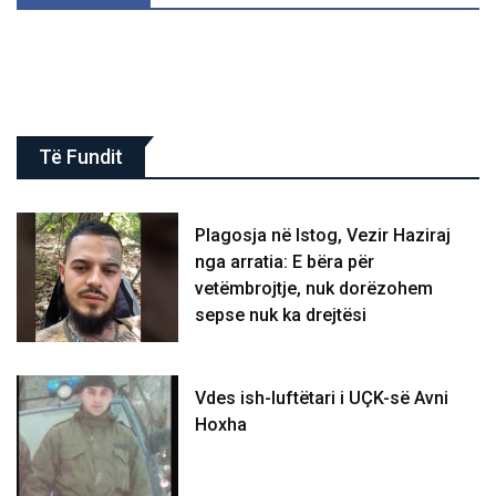
Të Fundit
Plagosja në Istog, Vezir Haziraj
nga arratia: E bëra për
vetëmbrojtje, nuk dorëzohem
sepse nuk ka drejtësi
Vdes ish-luftëtari i UÇK-së Avni
Hoxha