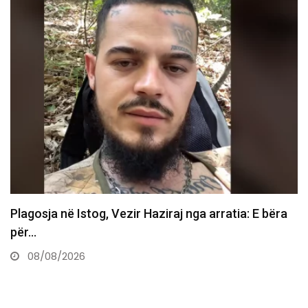
Vdes ish-luftëtari i UÇK-së Avni Hoxha
08/08/2026