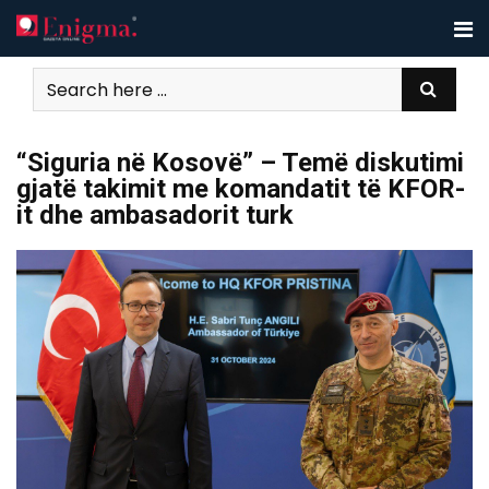
Skip
to
content
“Siguria në Kosovë” – Temë diskutimi
gjatë takimit me komandatit të KFOR-
it dhe ambasadorit turk