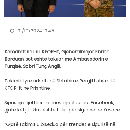
31/10/2024 13:45
Komandanti i ri i KFOR-it, Gjeneralmajor Enrico
Barduani sot është takuar me Ambasadorin e
Turqisë, Sabri Tunç Angili.
Takimi i tyre ndodhi në Shtabin e Përgjithshëm të
KFOR-it në Prishtinë.
Sipas një njoftimi përmes rrjetit social Facebook,
gjatë këtij takimi është folur për sigurinë në Kosovë.
“Gjatë takimit u bisedua për trendet e sigurisë në