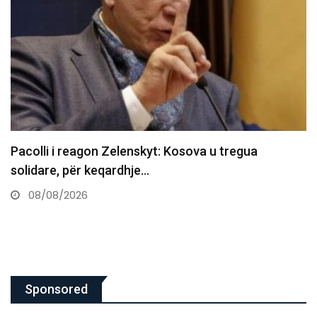
U ofroi 20 euro policëve për t’i shpëtuar gjobës,
arrestohet…
08/08/2026
Sponsored