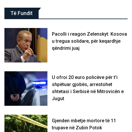
Të Fundit
Pacolli i reagon Zelenskyt: Kosova
u tregua solidare, për keqardhje
qëndrimi juaj
U ofroi 20 euro policëve për t’i
shpëtuar gjobës, arrestohet
shtetasi i Serbisë në Mitrovicën e
Jugut
Gjenden mbetje mortore të 11
trupave në Zubin Potok