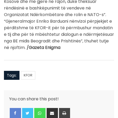
Kosovë dhe më gjerë në rajon, duke theksuar
rëndësinë e bashkëpunimit të vendeve në
Organizatat Ndërkombëtare dhe rolin e NATO-s”.
“Gjeneralmajor Enriko Barduani nënvizoi përpjekjet e
përditshme të KFOR-it për të përmbushur mandatin
e tij dhe për të mbështetur dialogun e ndërmjetësuar
nga BE midis Beogradit dhe Prishtinës”, thuhet tutje
në njoftim.
/Gazeta Enigma
Tags:
KFOR
You can share this post!
Whatsapp
Share
Print
via