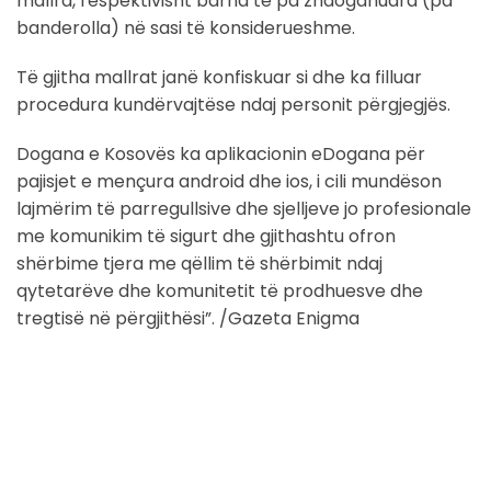
mallra, respektivisht barna të pa zhdoganuara (pa
banderolla) në sasi të konsiderueshme.
Të gjitha mallrat janë konfiskuar si dhe ka filluar
procedura kundërvajtëse ndaj personit përgjegjës.
Dogana e Kosovës ka aplikacionin eDogana për
pajisjet e mençura android dhe ios, i cili mundëson
lajmërim të parregullsive dhe sjelljeve jo profesionale
me komunikim të sigurt dhe gjithashtu ofron
shërbime tjera me qëllim të shërbimit ndaj
qytetarëve dhe komunitetit të prodhuesve dhe
tregtisë në përgjithësi”. /Gazeta Enigma