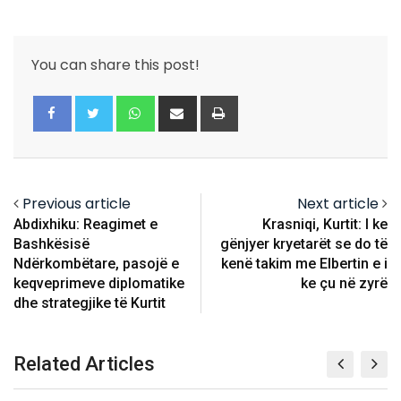
You can share this post!
Whatsapp
Share
Print
via
Email
Previous article
Next article
Abdixhiku: Reagimet e
Krasniqi, Kurtit: I ke
Bashkësisë
gënjyer kryetarët se do të
Ndërkombëtare, pasojë e
kenë takim me Elbertin e i
keqveprimeve diplomatike
ke çu në zyrë
dhe strategjike të Kurtit
Related Articles