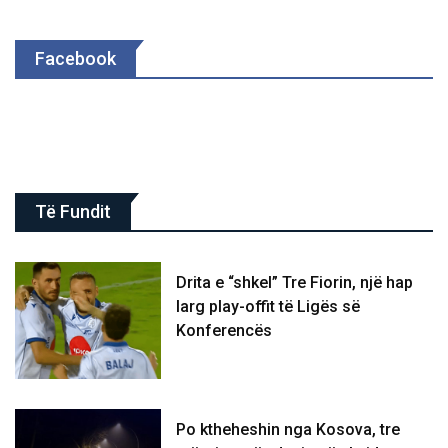
Facebook
Të Fundit
Drita e “shkel” Tre Fiorin, një hap
larg play-offit të Ligës së
Konferencës
Po ktheheshin nga Kosova, tre