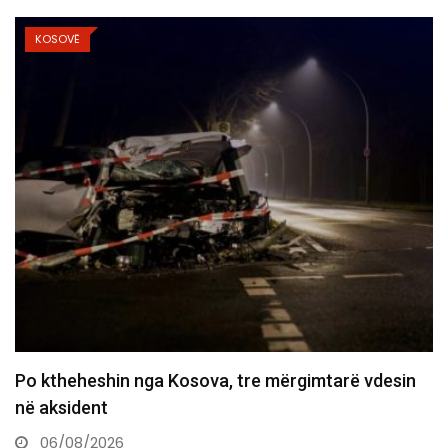
KOSOVË
Policia konfirmon ekstradimin e Dukagjin Nikollajt
nga Spanja, i dyshuar…
06/08/2026