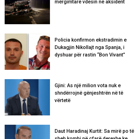
mërgimtarë vdesin në aksident
Policia konfirmon ekstradimin e
Dukagjin Nikollajt nga Spanja, i
dyshuar për rastin “Bon Vivant”
Gjini: As një milion vota nuk e
shndërrojnë gënjeshtrën në të
vërtetë
Daut Haradinaj Kurtit: Sa mirë po të
sheh kombi në çfarë derexhe ke