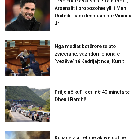
“Pse ende askush s’e ka blerë?”,
Arsenalit i propozohet ylli i Man
Unitedit pasi dështuan me Vinicius
Jr
Nga mediat botërore te ato
zvicerane, vazhdon jehona e
“vezëve” të Kadrijajt ndaj Kurtit
Pritje në kufi, deri në 40 minuta te
Dheu i Bardhë
Ku janë zjarret më aktive sot në