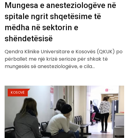
Mungesa e anesteziologëve në
spitale ngrit shqetësime të
mëdha në sektorin e
shëndetësisë
Qendra Klinike Universitare e Kosovës (QKUK) po
përballet me një krizë serioze për shkak të
mungesës së anesteziologëve, e cila…
KOSOVË