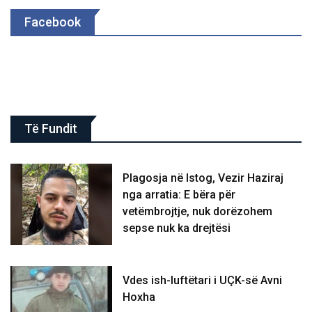
Facebook
Të Fundit
Plagosja në Istog, Vezir Haziraj
nga arratia: E bëra për
vetëmbrojtje, nuk dorëzohem
sepse nuk ka drejtësi
Vdes ish-luftëtari i UÇK-së Avni
Hoxha