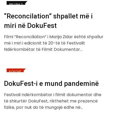
BALLINA 3
“Reconcilation” shpallet më i
miri në DokuFest
Filmi “Reconciliation” i Marija Zidar është shpallur
më i miri i edicionit të 20-të të Festivalit
Ndërkombëtar të Filmit Dokumentar…
KOSOVË
DokuFest-i e mund pandeminë
Festivali ndërkombëtar i filmit dokumentar dhe
të shkurtër DokuFest, rikthehet me prezencë
fizike, por nuk do të mungojë edhe në…