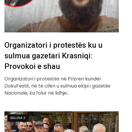
Organizatori i protestës ku u
sulmua gazetari Krasniqi:
Provokoi e shau
Organizatori i protestës në Prizren kundër
DokuFestit, në të cilën u sulmua ekipi i gazetës
Nacionale, ka folur në lidhje…
BALLINA 3