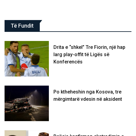
Të Fundit
Drita e “shkel” Tre Fiorin, një hap
larg play-offit të Ligës së
Konferencës
Po ktheheshin nga Kosova, tre
mërgimtarë vdesin në aksident