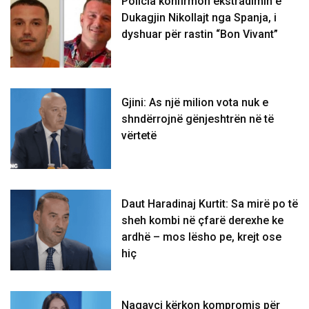
Policia konfirmon ekstradimin e
Dukagjin Nikollajt nga Spanja, i
dyshuar për rastin “Bon Vivant”
Gjini: As një milion vota nuk e
shndërrojnë gënjeshtrën në të
vërtetë
Daut Haradinaj Kurtit: Sa mirë po të
sheh kombi në çfarë derexhe ke
ardhë – mos lësho pe, krejt ose
hiç
Nagavci kërkon kompromis për