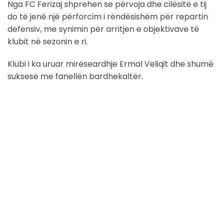
Nga FC Ferizaj shprehen se përvoja dhe cilësitë e tij
do të jenë një përforcim i rëndësishëm për repartin
defensiv, me synimin për arritjen e objektivave të
klubit në sezonin e ri.
Klubi i ka uruar mirëseardhje Ermal Veliqit dhe shumë
suksese me fanellën bardhekaltër.