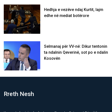
Hedhja e vezëve ndaj Kurtit, lajm
edhe në mediat botërore
Selmanaj për VV-në: Dikur tentonin
ta ndalnin Qeverinë, sot po e ndalin
Kosovën
Rreth Nesh