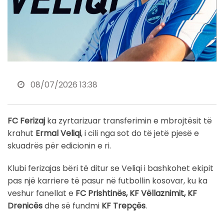
08/07/2026 13:38
FC Ferizaj
ka zyrtarizuar transferimin e mbrojtësit të
krahut
Ermal Veliqi
, i cili nga sot do të jetë pjesë e
skuadrës për edicionin e ri.
Klubi ferizajas bëri të ditur se Veliqi i bashkohet ekipit
pas një karriere të pasur në futbollin kosovar, ku ka
veshur fanellat e
FC Prishtinës, KF Vëllaznimit, KF
Drenicës
dhe së fundmi
KF Trepçës
.