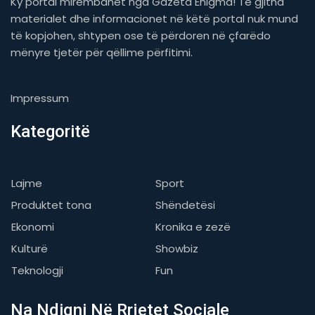
Ky portal mirëmbahet nga Gazeta Enigma! Të gjitha
materialet dhe informacionet në këtë portal nuk mund
të kopjohen, shtypen ose të përdoren në çfarëdo
mënyre tjetër për qëllime përfitimi.
Impressum
Kategoritë
Lajme
Sport
Produktet tona
Shëndetësi
Ekonomi
Kronika e zezë
Kulturë
Showbiz
Teknologji
Fun
Na Ndiqni Në Rrjetet Sociale