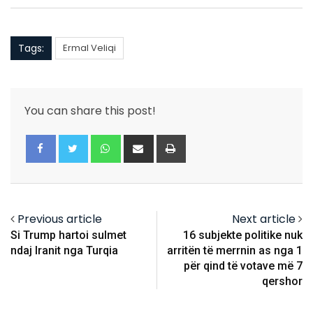
Tags:
Ermal Veliqi
You can share this post!
Whatsapp
Share
Print
via
Email
Previous article
Next article
Si Trump hartoi sulmet
​16 subjekte politike nuk
ndaj Iranit nga Turqia
arritën të merrnin as nga 1
për qind të votave më 7
qershor