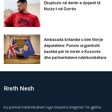
Eksploziv në derën e dyqanit të
Noizy-t në Durrës
Ambasada britanike u bën thirrje
deputetëve: Punoni urgjentisht
bashkë për të mirën e Kosovës
dhe partneriteteve ndërkombëtare
Rreth Nesh
Ky portal mirëmbahet nga Gazeta Enigma! Të gjitha