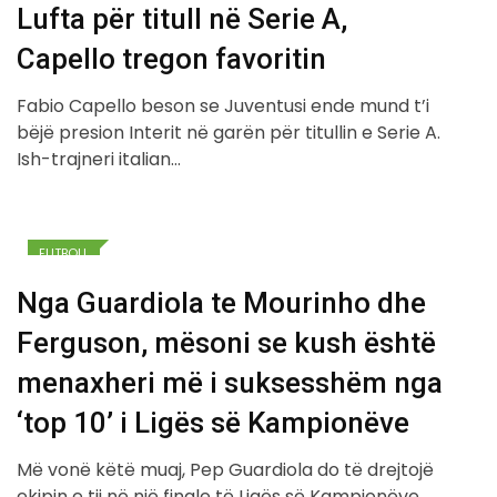
Lufta për titull në Serie A,
Capello tregon favoritin
Fabio Capello beson se Juventusi ende mund t’i
bëjë presion Interit në garën për titullin e Serie A.
Ish-trajneri italian…
FUTBOLL
Nga Guardiola te Mourinho dhe
Ferguson, mësoni se kush është
menaxheri më i suksesshëm nga
‘top 10’ i Ligës së Kampionëve
Më vonë këtë muaj, Pep Guardiola do të drejtojë
ekipin e tij në një finale të Ligës së Kampionëve