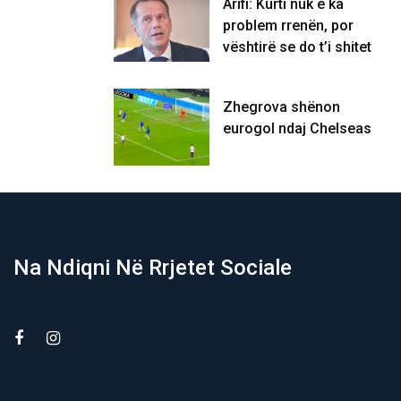
Arifi: Kurti nuk e ka
problem rrenën, por
vështirë se do t’i shitet
Zhegrova shënon
eurogol ndaj Chelseas
Na Ndiqni Në Rrjetet Sociale