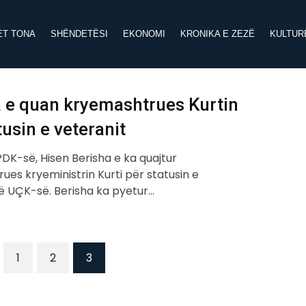
ET TONA
SHËNDETËSI
EKONOMI
KRONIKA E ZEZË
KULTUR
a e quan kryemashtrues Kurtin
tusin e veteranit
PDK-së, Hisen Berisha e ka quajtur
es kryeministrin Kurti për statusin e
të UÇK-së. Berisha ka pyetur…
1
2
3