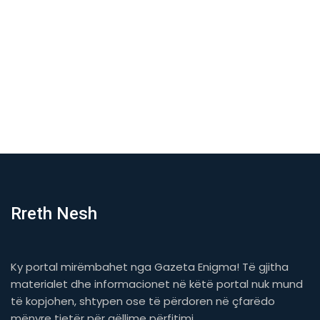
Rreth Nesh
Ky portal mirëmbahet nga Gazeta Enigma! Të gjitha
materialet dhe informacionet në këtë portal nuk mund
të kopjohen, shtypen ose të përdoren në çfarëdo
mënyre tjetër për qëllime përfitimi.