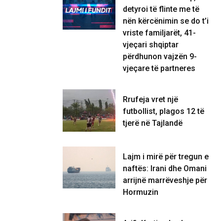
detyroi të flinte me të
nën kërcënimin se do t’i
vriste familjarët, 41-
vjeçari shqiptar
përdhunon vajzën 9-
vjeçare të partneres
Rrufeja vret një
futbollist, plagos 12 të
tjerë në Tajlandë
Lajm i mirë për tregun e
naftës: Irani dhe Omani
arrijnë marrëveshje për
Hormuzin