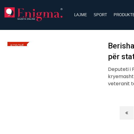
Skip
to
LAJME
SPORT
PRODUKT
content
Berish
KOSOVË
për sta
Deputeti i 
kryemashtru
veteranit 