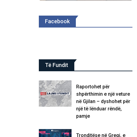
Facebook
Të Fundit
Raportohet për
shpërthimin e një veture
në Gjilan – dyshohet për
një të lënduar rëndë,
pamje
Tronditëse në Greqi, e