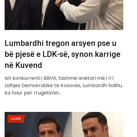
Lumbardhi tregon arsyen pse u
bë pjesë e LDK-së, synon karrige
në Kuvend
Ish konkurrenti i BBVK, tashmë anëtari më i ri i
Lidhjes Demokratike të Kosovës, Lumbardh Salihu
ka folur për rrugëtimin…
LAJME