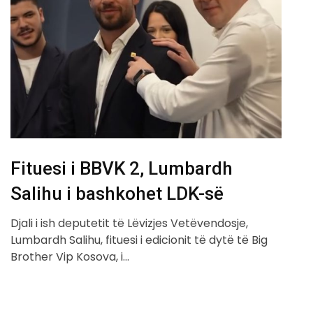
Fituesi i BBVK 2, Lumbardh
Salihu i bashkohet LDK-së
Djali i ish deputetit të Lëvizjes Vetëvendosje,
Lumbardh Salihu, fituesi i edicionit të dytë të Big
Brother Vip Kosova, i…