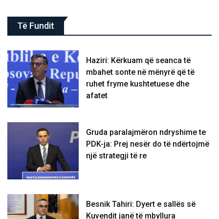
Të Fundit
Haziri: Kërkuam që seanca të
mbahet sonte në mënyrë që të
ruhet fryme kushtetuese dhe
afatet
Gruda paralajmëron ndryshime te
PDK-ja: Prej nesër do të ndërtojmë
një strategji të re
Besnik Tahiri: Dyert e sallës së
Kuvendit janë të mbyllura