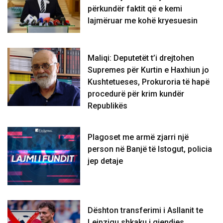
përkundër faktit që e kemi
lajmëruar me kohë kryesuesin
Maliqi: Deputetët t’i drejtohen
Supremes për Kurtin e Haxhiun jo
Kushtetueses, Prokuroria të hapë
procedurë për krim kundër
Republikës
Plagoset me armë zjarri një
person në Banjë të Istogut, policia
jep detaje
Dështon transferimi i Asllanit te
Leipzigu shkaku i gjendjes