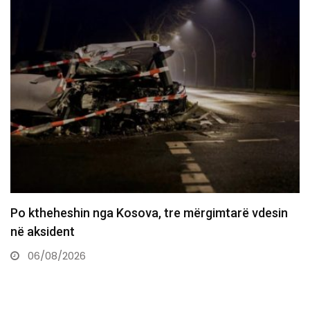
Policia konfirmon ekstradimin e Dukagjin Nikollajt
nga Spanja, i dyshuar…
06/08/2026