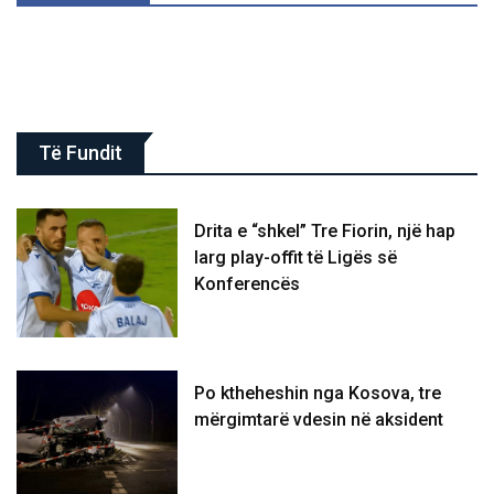
Të Fundit
Drita e “shkel” Tre Fiorin, një hap
larg play-offit të Ligës së
Konferencës
Po ktheheshin nga Kosova, tre
mërgimtarë vdesin në aksident