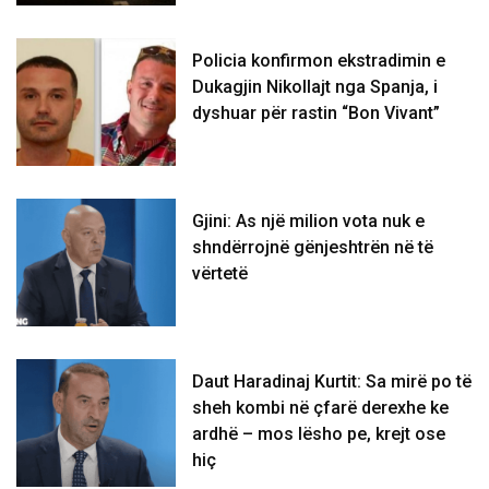
Policia konfirmon ekstradimin e
Dukagjin Nikollajt nga Spanja, i
dyshuar për rastin “Bon Vivant”
Gjini: As një milion vota nuk e
shndërrojnë gënjeshtrën në të
vërtetë
Daut Haradinaj Kurtit: Sa mirë po të
sheh kombi në çfarë derexhe ke
ardhë – mos lësho pe, krejt ose
hiç