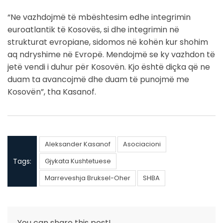
“Ne vazhdojmë të mbështesim edhe integrimin
euroatlantik të Kosovës, si dhe integrimin në
strukturat evropiane, sidomos në kohën kur shohim
aq ndryshime në Evropë. Mendojmë se ky vazhdon të
jetë vendi i duhur për Kosovën. Kjo është diçka që ne
duam ta avancojmë dhe duam të punojmë me
Kosovën”, tha Kasanof.
Aleksander Kasanof
Asociacioni
Tags:
Gjykata Kushtetuese
Marreveshja Bruksel-Oher
SHBA
You can share this post!