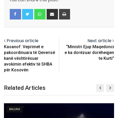
Whatsapp
Share
Print
via
Email
Previous article
Next article
Kasanof: Veprimet e
“Ministri Ejup Maqedonci
pakoordinuara të Qeverisë
e ka dorëzuar dorëheqjen
kanë vështirësuar
te Kurti”
avokimin efektiv të SHBA
për Kosovën
Related Articles
KOSOVË