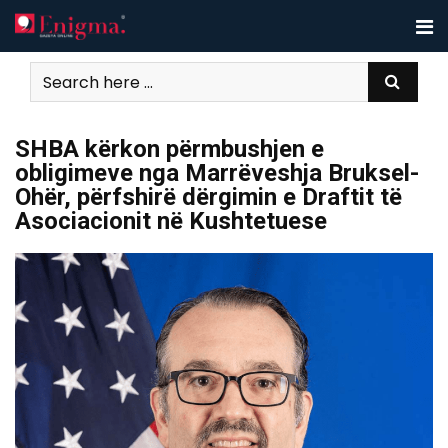
Skip
to
content
SHBA kërkon përmbushjen e
obligimeve nga Marrëveshja Bruksel-
Ohër, përfshirë dërgimin e Draftit të
Asociacionit në Kushtetuese