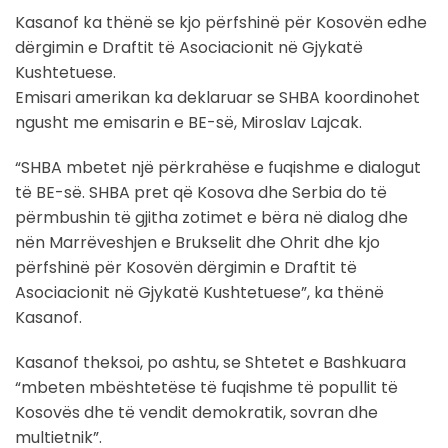
Kasanof ka thënë se kjo përfshinë për Kosovën edhe
dërgimin e Draftit të Asociacionit në Gjykatë
Kushtetuese.
Emisari amerikan ka deklaruar se SHBA koordinohet
ngusht me emisarin e BE-së, Miroslav Lajcak.
“SHBA mbetet një përkrahëse e fuqishme e dialogut
të BE-së. SHBA pret që Kosova dhe Serbia do të
përmbushin të gjitha zotimet e bëra në dialog dhe
nën Marrëveshjen e Brukselit dhe Ohrit dhe kjo
përfshinë për Kosovën dërgimin e Draftit të
Asociacionit në Gjykatë Kushtetuese”, ka thënë
Kasanof.
Kasanof theksoi, po ashtu, se Shtetet e Bashkuara
“mbeten mbështetëse të fuqishme të popullit të
Kosovës dhe të vendit demokratik, sovran dhe
multietnik”.