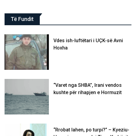
Të Fundit
Vdes ish-luftëtari i UÇK-së Avni
Hoxha
“Varet nga SHBA”, Irani vendos
kushte për rihapjen e Hormuzit
“Rrobat lahen, po turpi?” – Kyeziu-