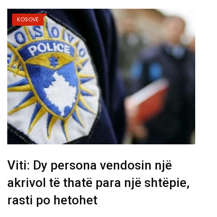
KOSOVË
Viti: Dy persona vendosin një
akrivol të thatë para një shtëpie,
rasti po hetohet