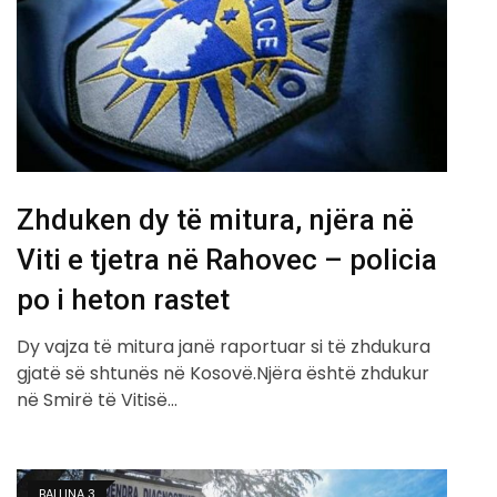
Zhduken dy të mitura, njëra në
Viti e tjetra në Rahovec – policia
po i heton rastet
Dy vajza të mitura janë raportuar si të zhdukura
gjatë së shtunës në Kosovë.Njëra është zhdukur
në Smirë të Vitisë…
BALLINA 3