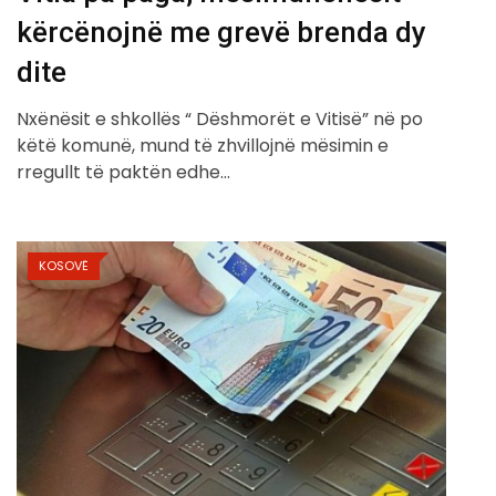
kërcënojnë me grevë brenda dy
dite
Nxënësit e shkollës “ Dëshmorët e Vitisë” në po
këtë komunë, mund të zhvillojnë mësimin e
rregullt të paktën edhe…
KOSOVË