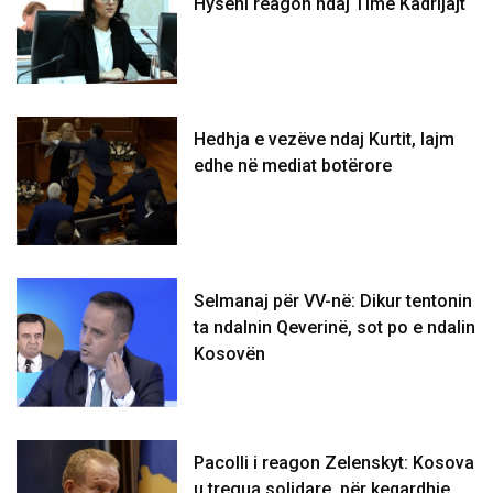
Hyseni reagon ndaj Time Kadrijajt
Hedhja e vezëve ndaj Kurtit, lajm
edhe në mediat botërore
Selmanaj për VV-në: Dikur tentonin
ta ndalnin Qeverinë, sot po e ndalin
Kosovën
Pacolli i reagon Zelenskyt: Kosova
u tregua solidare, për keqardhje