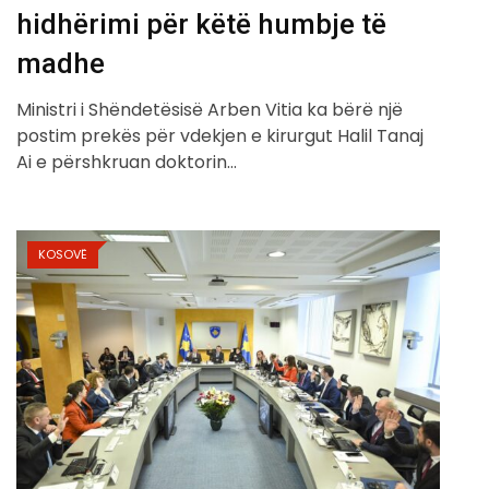
hidhërimi për këtë humbje të
madhe
Ministri i Shëndetësisë Arben Vitia ka bërë një
postim prekës për vdekjen e kirurgut Halil Tanaj
Ai e përshkruan doktorin…
KOSOVË