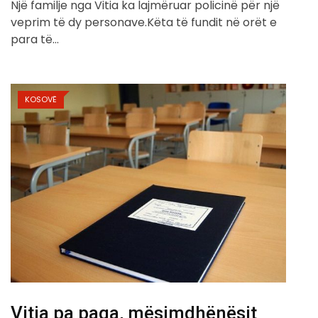
Një familje nga Vitia ka lajmëruar policinë për një
veprim të dy personave.Këta të fundit në orët e
para të…
KOSOVË
Vitia pa paga, mësimdhënësit