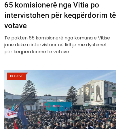
65 komisionerë nga Vitia po
intervistohen për keqpërdorim të
votave
Të paktën 65 komisionerë nga komuna e Vitisë
janë duke u intervistuar në lidhje me dyshimet
për keqpërdorime të votave…
KOSOVË