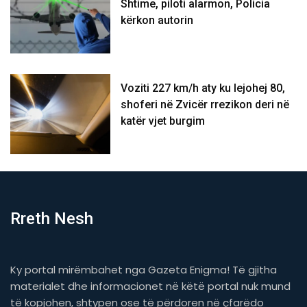
Shtime, piloti alarmon, Policia
kërkon autorin
Voziti 227 km/h aty ku lejohej 80,
shoferi në Zvicër rrezikon deri në
katër vjet burgim
Rreth Nesh
Ky portal mirëmbahet nga Gazeta Enigma! Të gjitha
materialet dhe informacionet në këtë portal nuk mund
të kopjohen, shtypen ose të përdoren në çfarëdo