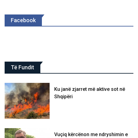
Facebook
Të Fundit
Ku janë zjarret më aktive sot në
Shqipëri
Vuçiq kërcënon me ndryshimin e