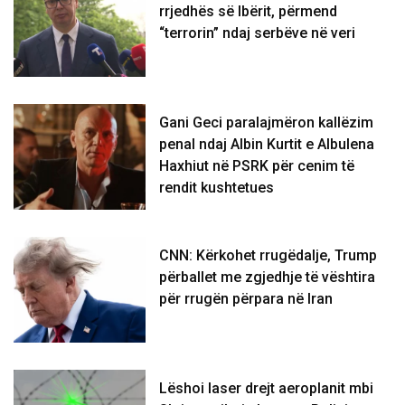
rrjedhës së Ibërit, përmend
“terrorin” ndaj serbëve në veri
Gani Geci paralajmëron kallëzim
penal ndaj Albin Kurtit e Albulena
Haxhiut në PSRK për cenim të
rendit kushtetues
CNN: Kërkohet rrugëdalje, Trump
përballet me zgjedhje të vështira
për rrugën përpara në Iran
Lëshoi laser drejt aeroplanit mbi