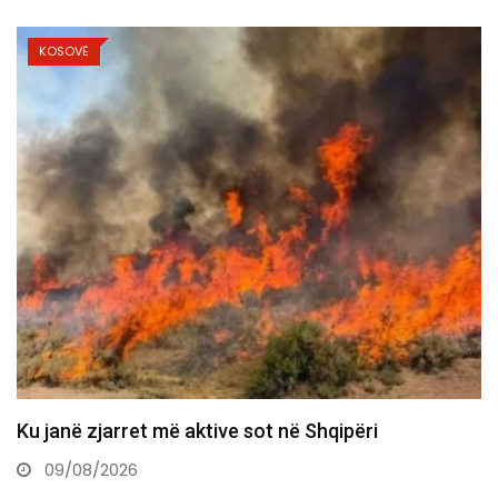
KOSOVË
Vuçiq kërcënon me ndryshimin e rrjedhës së Ibërit,
përmend “terrorin”…