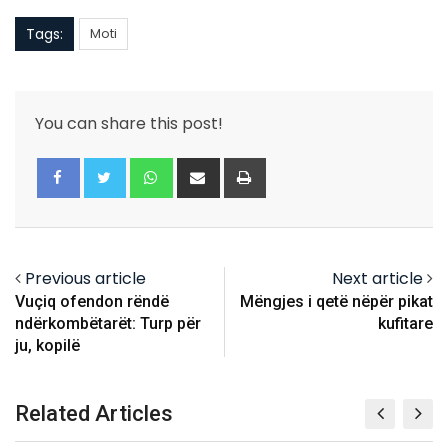
Tags:
Moti
You can share this post!
Whatsapp
Share
Print
via
Email
Previous article
Next article
Vuçiq ofendon rëndë
Mëngjes i qetë nëpër pikat
ndërkombëtarët: Turp për
kufitare
ju, kopilë
Related Articles