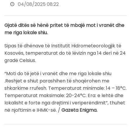
04/08/2025 08:22
Gjatë ditës së hënë pritet të mbajë mot i vranët dhe
me riga lokale shiu.
Sipas të dhënave të Institutit Hidrometeorologjik të
Kosovës, temperaturat do të lëvizin nga 14 deri në 24
gradë Celsius.
“Moti do të jetë i vranët dhe me riga lokale shiu
.Reshjet e shiut parashihen të shoqërohen me
shkarkime rrufesh. Temperaturat minimale: 14 – 18°C.
Temperaturat maksimale: 20-24°C. Era: e lehtë dhe
lokalisht e forte nga drejtimi i veriperëndimit”, thuhet
në njoftimin e IHMK-së. /
Gazeta Enigma.