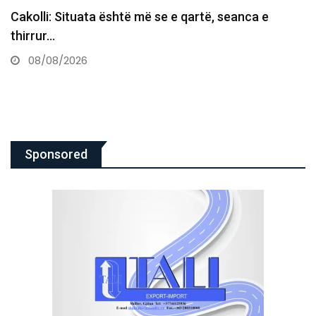
Burim Ramadani për deputetët e pushtetit:
Joseriozitet total, a ju…
08/08/2026
Sponsored