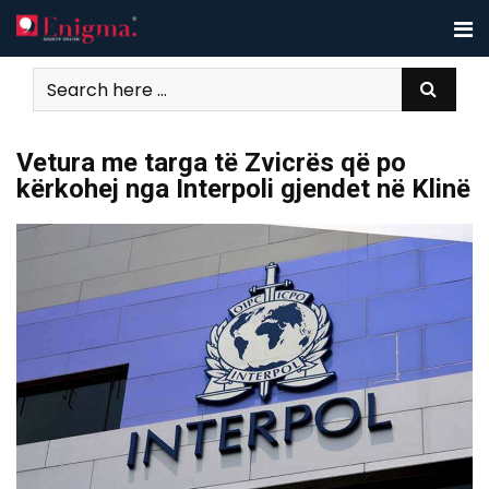
Skip
to
content
Vetura me targa të Zvicrës që po
kërkohej nga Interpoli gjendet në Klinë