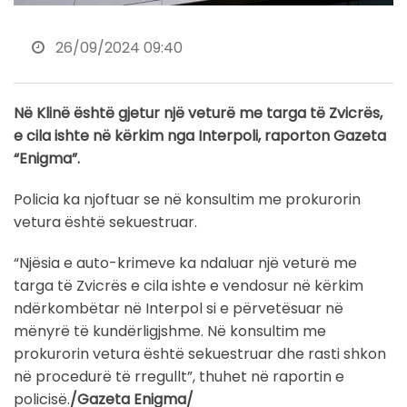
26/09/2024 09:40
Në Klinë është gjetur një veturë me targa të Zvicrës,
e cila ishte në kërkim nga Interpoli, raporton Gazeta
“Enigma”.
Policia ka njoftuar se në konsultim me prokurorin
vetura është sekuestruar.
“Njësia e auto-krimeve ka ndaluar një veturë me
targa të Zvicrës e cila ishte e vendosur në kërkim
ndërkombëtar në Interpol si e përvetësuar në
mënyrë të kundërligjshme. Në konsultim me
prokurorin vetura është sekuestruar dhe rasti shkon
në procedurë të rregullt”, thuhet në raportin e
policisë.
/Gazeta Enigma/