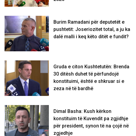
Burim Ramadani për deputetët e
pushtetit: Joseriozitet total, a ju ka
dalë malli i keq këto ditët e fundit?
Gruda e citon Kushtetutën: Brenda
30 ditësh duhet të përfundojë
konstituimi, është e shkruar si e
zeza në të bardhë
Dimal Basha: Kush kërkon
konstituim të Kuvendit pa zgjidhje
për president, synon të na çojë në
zgjedhje