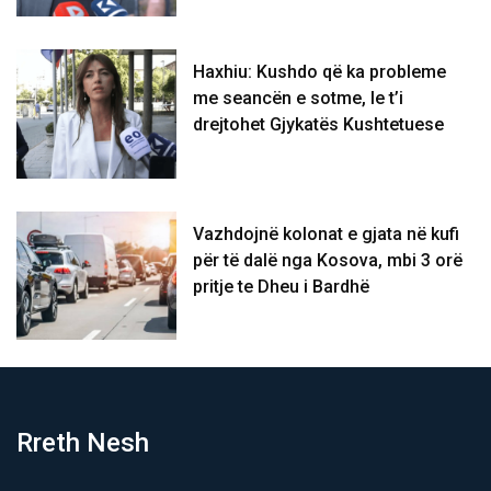
Haxhiu: Kushdo që ka probleme
me seancën e sotme, le t’i
drejtohet Gjykatës Kushtetuese
Vazhdojnë kolonat e gjata në kufi
për të dalë nga Kosova, mbi 3 orë
pritje te Dheu i Bardhë
Rreth Nesh