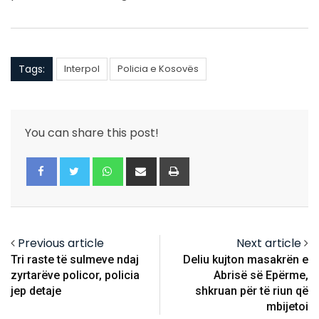
Tags:
Interpol
Policia e Kosovës
You can share this post!
Whatsapp
Share
Print
via
Email
Previous article
Next article
Tri raste të sulmeve ndaj
Deliu kujton masakrën e
zyrtarëve policor, policia
Abrisë së Epërme,
jep detaje
shkruan për të riun që
mbijetoi