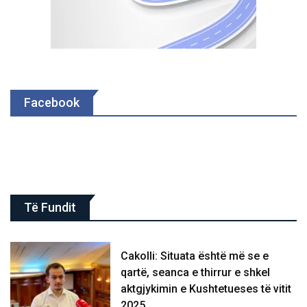
Facebook
Të Fundit
Cakolli: Situata është më se e
qartë, seanca e thirrur e shkel
aktgjykimin e Kushtetueses të vitit
2025