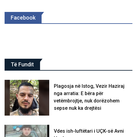
Facebook
Të Fundit
Plagosja në Istog, Vezir Haziraj
nga arratia: E bëra për
vetëmbrojtje, nuk dorëzohem
sepse nuk ka drejtësi
Vdes ish-luftëtari i UÇK-së Avni