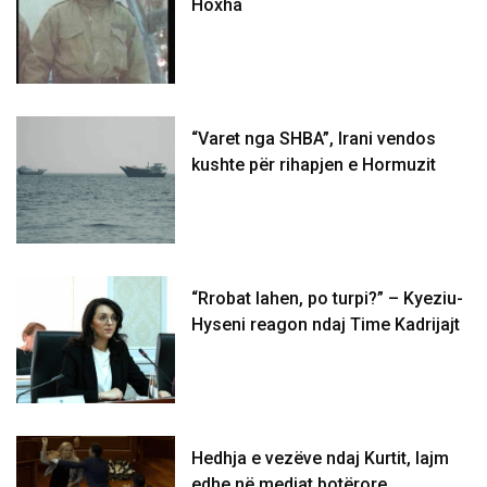
Hoxha
“Varet nga SHBA”, Irani vendos
kushte për rihapjen e Hormuzit
“Rrobat lahen, po turpi?” – Kyeziu-
Hyseni reagon ndaj Time Kadrijajt
Hedhja e vezëve ndaj Kurtit, lajm
edhe në mediat botërore