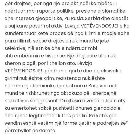
për drejtësi, por nga një projekt ndërkombëtar i
ndërtuar mbi raporte politike, presione diplomatike
dhe interesa gjeopolitike, ku Rusia, Serbia dhe aleatët
e saj kanë pasur rol aktiv. Lëvizja VETËVENDOSJE! e ka
kundërshtuar këtë proces që nga fillimi e madje edhe
para fillimit, sepse drejtësia nuk mund të jetë
selektive, një etnike dhe e ndërtuar mbi
shtrembërimin e historisë. Një drejtësi e tillë nuk
shëron plagë, por i thellon ato. Lëvizja
VETËVENDOSJE! qëndron e qartë dhe pa ekuivoke:
çlirimi nuk është krim, rezistenca nuk është
ndërmarrje kriminale dhe historia e Kosovës nuk
mund të rishkruhet nga aktakuza që i shërbejnë
narrativës së agresorit. Drejtësia e vërtetë fillon aty
ku emërtohet saktë pushteti i dhunës gjenocidale
dhe njihet legjitimiteti i luftës për liri. Pa këtë, çdo
vendim është vetëm një formë tjetër e padrejtësisë”,
përmbyllet deklarata.