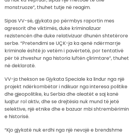
monstruoze”, thuhet tutje në reagim.
Sipas VV-së, gjykata po përmbys raportin mes
agresorit dhe viktimës, duke kriminalizuar
rezistencën dhe duke relativizuar dhunën shtetërore
serbe. “Pretendimi se UÇK-ja ka qenë ndërmarrje
kriminale është jo vetëm i pavërtetë, por tentativë
për të zhveshur nga historia luftën çlirimtare”, thuhet
në deklaratë.
VV-ja thekson se Gjykata Speciale ka lindur nga një
projekt ndërkombëtar i ndikuar nga interesa politike
dhe gjeopolitike, ku Serbia dhe aleatët e saj kanë
luajtur rol aktiv, dhe se drejtësia nuk mund të jetë
selektive, një etnike dhe e bazuar mbi shtrembërimin
e historisë.
“Kjo gjykatë nuk erdhi nga një nevojë e brendshme