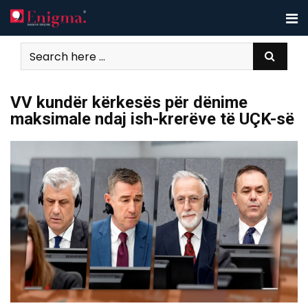
Skip
to
content
VV kundër kërkesës për dënime
maksimale ndaj ish-krerëve të UÇK-së