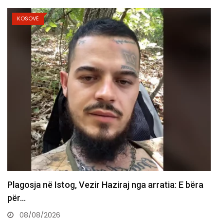
KOSOVË
Vdes ish-luftëtari i UÇK-së Avni Hoxha
08/08/2026