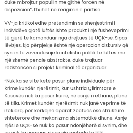
duke mbrojtur popullin me gjithë forcën në
dispozicion”, thuhet në reagimin e partisë.
VV-ja kritikoi edhe pretendimin se shënjestrimi i
individëve gjatë luftës ishte produkt i një fushëveprimi
të gjerë të komanduar nga drejtues të UÇK-së. Sipas
lëvizjes, kjo përpjekje është një operacion diskursiv që
synon të zëvendësojë kontekstin politik të luftës me
një skemë penale abstrakte, duke trajtuar
rezistencën si projekt kriminal të organizuar.
“Nuk ka se si të ketë pasur plane individuale për
krime kundër njerëzimit, kur Ushtria Çlirimtare e
Kosovës nuk ka pasur kurrë, në asnjë rrethanë, plane
të tilla. Krimet kundër njerëzimit nuk janë veprime të
izoluara, por kërkojnë aparat zbatues ose strukturë
shtetërore dhe mekanizma sistematikë dhune. Asnjë
njësi e UÇK-së nuk ka pasur ndonjëherë si synim, dhe
as nuk ka vepruar, sipas një metode të tillë