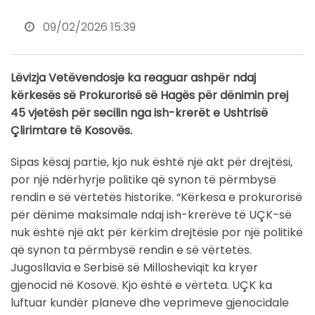
09/02/2026 15:39
Lëvizja Vetëvendosje ka reaguar ashpër ndaj
kërkesës së Prokurorisë së Hagës për dënimin prej
45 vjetësh për secilin nga ish-krerët e Ushtrisë
Çlirimtare të Kosovës.
Sipas kësaj partie, kjo nuk është një akt për drejtësi,
por një ndërhyrje politike që synon të përmbysë
rendin e së vërtetës historike. “Kërkesa e prokurorisë
për dënime maksimale ndaj ish-krerëve të UÇK-së
nuk është një akt për kërkim drejtësie por një politikë
që synon ta përmbysë rendin e së vërtetës.
Jugosllavia e Serbisë së Millosheviqit ka kryer
gjenocid në Kosovë. Kjo është e vërteta. UÇK ka
luftuar kundër planeve dhe veprimeve gjenocidale