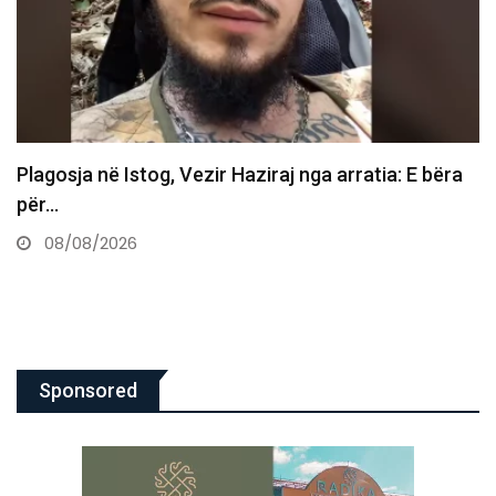
Vdes ish-luftëtari i UÇK-së Avni Hoxha
08/08/2026
Sponsored