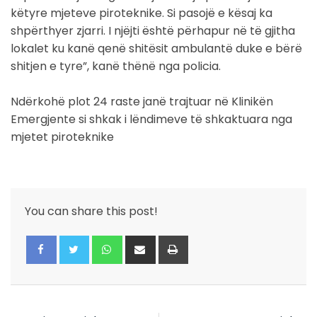
këtyre mjeteve piroteknike. Si pasojë e kësaj ka
shpërthyer zjarri. I njëjti është përhapur në të gjitha
lokalet ku kanë qenë shitësit ambulantë duke e bërë
shitjen e tyre”, kanë thënë nga policia.
Ndërkohë plot 24 raste janë trajtuar në Klinikën
Emergjente si shkak i lëndimeve të shkaktuara nga
mjetet piroteknike
You can share this post!
Whatsapp
Share
Print
via
Email