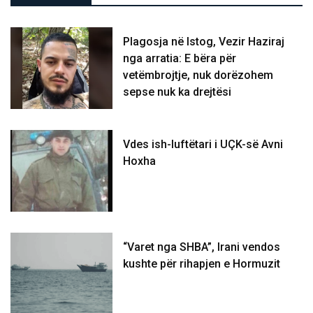
Plagosja në Istog, Vezir Haziraj
nga arratia: E bëra për
vetëmbrojtje, nuk dorëzohem
sepse nuk ka drejtësi
Vdes ish-luftëtari i UÇK-së Avni
Hoxha
“Varet nga SHBA”, Irani vendos
kushte për rihapjen e Hormuzit