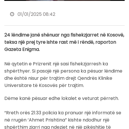
01/01/2025 08:42
24 lëndime janë shënuar nga fishekzjarret në Kosovë,
teksa një prej tyre ishte rast më i rëndë, raporton
Gazeta Enigma.
Në qytetin e Prizrenit një sasi fishekzjarresh ka
shpërthyer. Si pasojë një persona ka pësuar lëndime
dhe është nisur për trajtim drejt Qendrës Klinike
Universitare të Kosovës për trajtim.
Dëme kanë pësuar edhe lokalet e veturat përreth.
“Rreth orës 21:33 policia ka pranuar një informatë se
në rrugën ‘Ahmet Prishtina” kishte ndodhur një
shpërthim zjarri nga ndezjet në një pikëshitje të