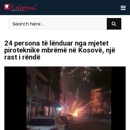
Skip
to
content
24 persona të lënduar nga mjetet
piroteknike mbrëmë në Kosovë, një
rast i rëndë