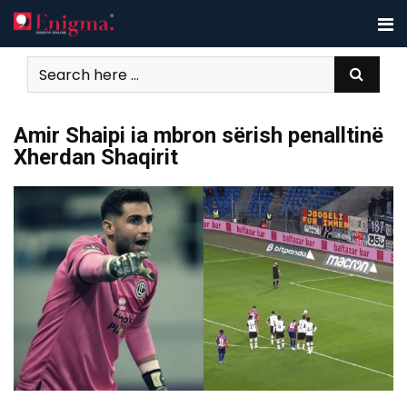
Skip
to
content
Amir Shaipi ia mbron sërish penalltinë
Xherdan Shaqirit