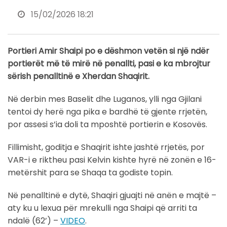
15/02/2026 18:21
Portieri Amir Shaipi po e dëshmon vetën si një ndër
portierët më të mirë në penallti, pasi e ka mbrojtur
sërish penalltinë e Xherdan Shaqirit.
Në derbin mes Baselit dhe Luganos, ylli nga Gjilani
tentoi dy herë nga pika e bardhë të gjente rrjetën,
por assesi s’ia doli ta mposhtë portierin e Kosovës.
Fillimisht, goditja e Shaqirit ishte jashtë rrjetës, por
VAR-i e riktheu pasi Kelvin kishte hyrë në zonën e 16-
metërshit para se Shaqa ta godiste topin.
Në penalltinë e dytë, Shaqiri gjuajti në anën e majtë –
aty ku u lexua për mrekulli nga Shaipi që arriti ta
ndalë (62’) –
VIDEO
.