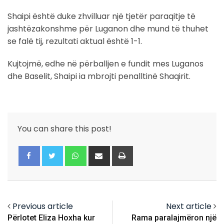
Shaipi është duke zhvilluar një tjetër paraqitje të
jashtëzakonshme për Luganon dhe mund të thuhet
se falë tij, rezultati aktual është 1-1.
Kujtojmë, edhe në përballjen e fundit mes Luganos
dhe Baselit, Shaipi ia mbrojti penalltinë Shaqirit.
You can share this post!
Whatsapp
Share
Print
via
Email
Previous article
Next article
Përlotet Eliza Hoxha kur
Rama paralajmëron një