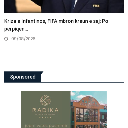
“Pse ende askush s’e ka blerë?”, Arsenalit i
propozohet ylli…
09/08/2026
Sponsored