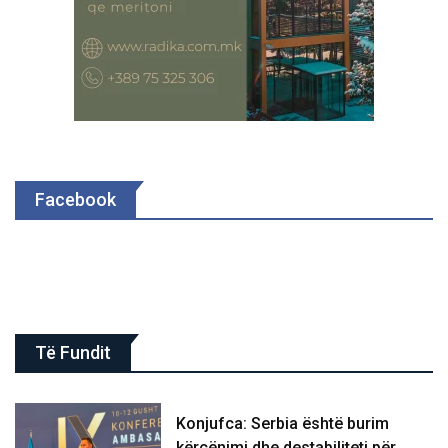
Facebook
Të Fundit
Konjufca: Serbia është burim
kërcënimi dhe destabiliteti për