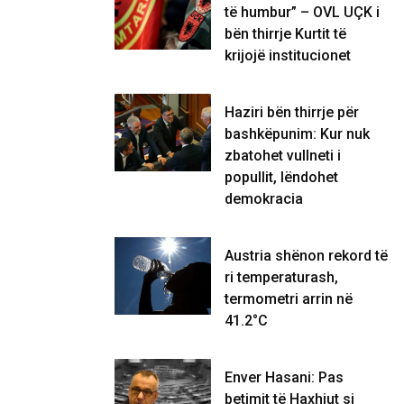
të humbur” – OVL UÇK i
bën thirrje Kurtit të
krijojë institucionet
Haziri bën thirrje për
bashkëpunim: Kur nuk
zbatohet vullneti i
popullit, lëndohet
demokracia
Austria shënon rekord të
ri temperaturash,
termometri arrin në
41.2°C
Enver Hasani: Pas
betimit të Haxhiut si