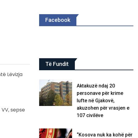
Facebook
Të Fundit
të Lëvizja
Aktakuzë ndaj 20
personave për krime
lufte në Gjakovë,
akuzohen për vrasjen e
 VV, sepse
107 civilëve
“Kosova nuk ka kohë për