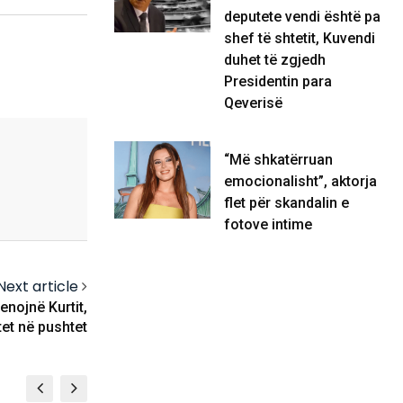
deputete vendi është pa
shef të shtetit, Kuvendi
duhet të zgjedh
Presidentin para
Qeverisë
“Më shkatërruan
emocionalisht”, aktorja
flet për skandalin e
fotove intime
Next article
enojnë Kurtit,
et në pushtet