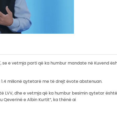
7, se e vetmja parti që ka humbur mandate në Kuvend ësh
 1.4 milionë qytetarë me të drejt ëvote abstenuan.
ë LVV, dhe e vetmja që ka humbur besimin qytetar është
 Qeverinë e Albin Kurtit”, ka thënë ai