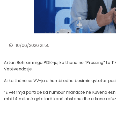
10/06/2026 21:55
Artan Behrami nga PDK-ja, ka thënë në “Pressing” të T
Vetëvendosje.
Ai ka thënë se VV-ja e humbi edhe besimin qytetar pasi
“E vetrmja parti që ka humbur mandate në Kuvend ësht
mbi 1.4 milionë qytetarë kanë abstenu dhe e kanë refuzu