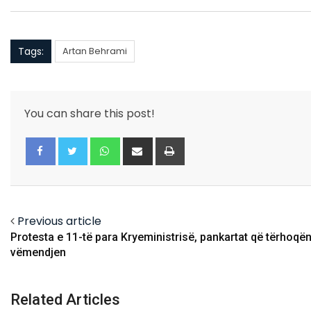
Tags:
Artan Behrami
You can share this post!
Whatsapp
Share
Print
via
Email
Facebook
Twitter
Previous article
Protesta e 11-të para Kryeministrisë, pankartat që tërhoqë
vëmendjen
Related Articles