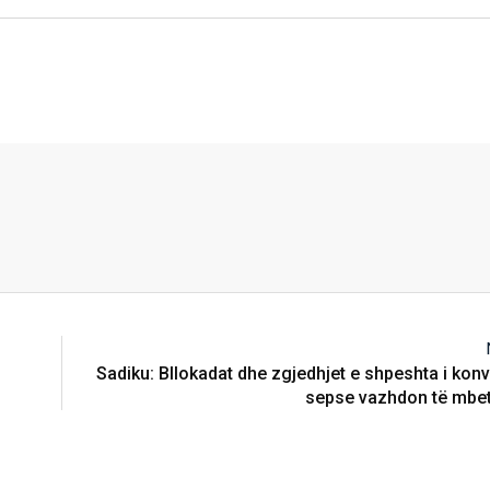
n
Sadiku: Bllokadat dhe zgjedhjet e shpeshta i konv
sepse vazhdon të mbet