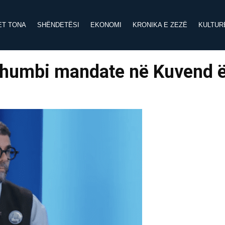
ET TONA
SHËNDETËSI
EKONOMI
KRONIKA E ZEZË
KULTUR
ë humbi mandate në Kuvend 