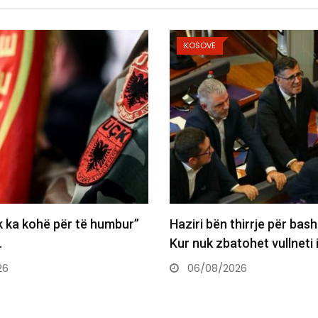
OSOVË
KOSOVË
iri bën thirrje për bashkëpunim:
Austria shënon re
 nuk zbatohet vullneti i…
temperaturash, t
41.2°C
6/08/2026
06/08/2026