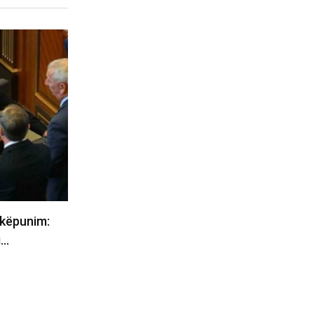
KOSOVË
kord të ri
Enver Hasani: Pas betimit të Ha
ermometri arrin në
si deputete vendi është…
06/08/2026