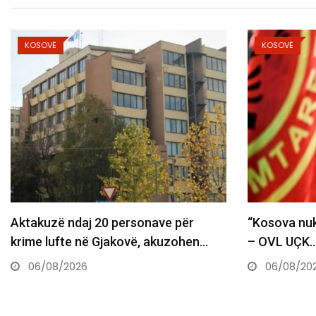
KOSOVË
K
r
“Kosova nuk ka kohë për të humbur”
Haz
en…
– OVL UÇK…
Kur
06/08/2026
0