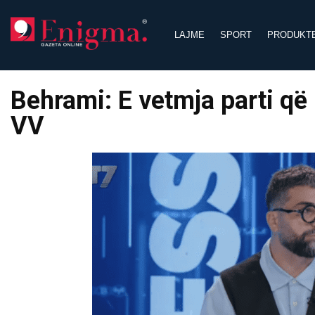
Skip
to
LAJME
SPORT
PRODUKT
content
Behrami: E vetmja parti q
VV