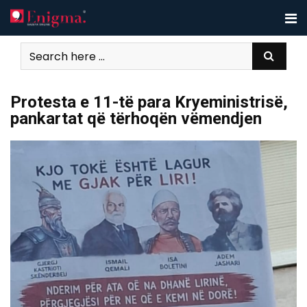
Skip
to
content
Protesta e 11-të para Kryeministrisë,
pankartat që tërhoqën vëmendjen