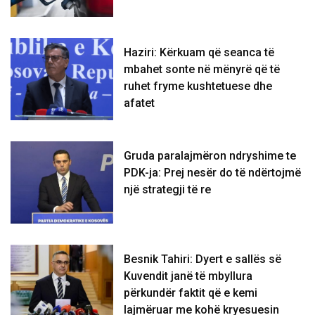
Haziri: Kërkuam që seanca të
mbahet sonte në mënyrë që të
ruhet fryme kushtetuese dhe
afatet
Gruda paralajmëron ndryshime te
PDK-ja: Prej nesër do të ndërtojmë
një strategji të re
Besnik Tahiri: Dyert e sallës së
Kuvendit janë të mbyllura
përkundër faktit që e kemi
lajmëruar me kohë kryesuesin