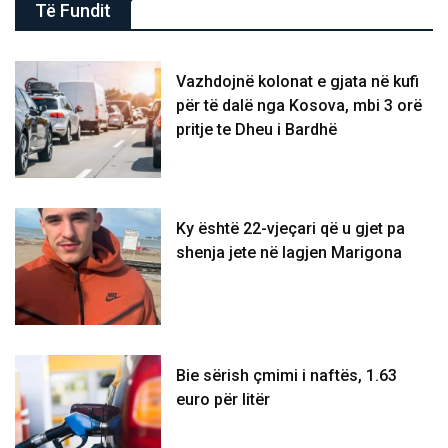
Të Fundit
Vazhdojnë kolonat e gjata në kufi
për të dalë nga Kosova, mbi 3 orë
pritje te Dheu i Bardhë
Ky është 22-vjeçari që u gjet pa
shenja jete në lagjen Marigona
Bie sërish çmimi i naftës, 1.63
euro për litër