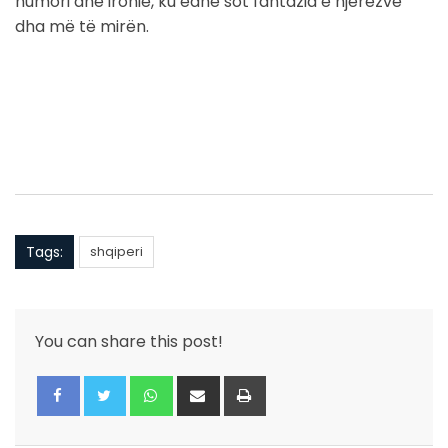
humori dhe ironie, ku edhe sot fantazia e njerëzve
dha më të mirën.
Tags:
shqiperi
You can share this post!
Whatsapp
Share
Print
via
Email