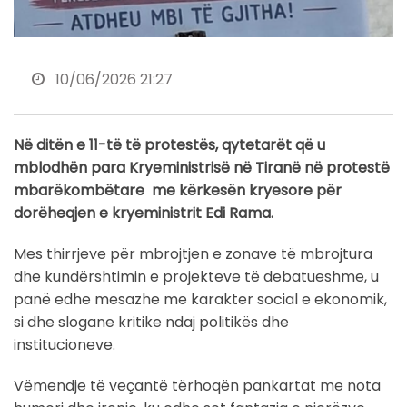
10/06/2026 21:27
Në ditën e 11-të të protestës, qytetarët që u
mblodhën para Kryeministrisë në Tiranë në protestë
mbarëkombëtare me kërkesën kryesore për
dorëheqjen e kryeministrit Edi Rama.
Mes thirrjeve për mbrojtjen e zonave të mbrojtura
dhe kundërshtimin e projekteve të debatueshme, u
panë edhe mesazhe me karakter social e ekonomik,
si dhe slogane kritike ndaj politikës dhe
institucioneve.
Vëmendje të veçantë tërhoqën pankartat me nota