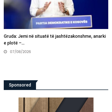
Lajm i rëndë: Ndahet nga jeta në moshën 42-vjeçare
Ferd…
07/08/2026
Sponsored