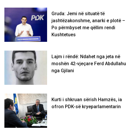
Gruda: Jemi në situatë të
jashtëzakonshme, anarki e plotë –
Po përmbyset me qëllim rendi
Kushtetues
Lajm i rëndë: Ndahet nga jeta në
moshën 42-vjeçare Ferd Abdullahu
nga Gjilani
Kurti i shkruan sërish Hamzës, ia
ofron PDK-së kryeparlamentarin