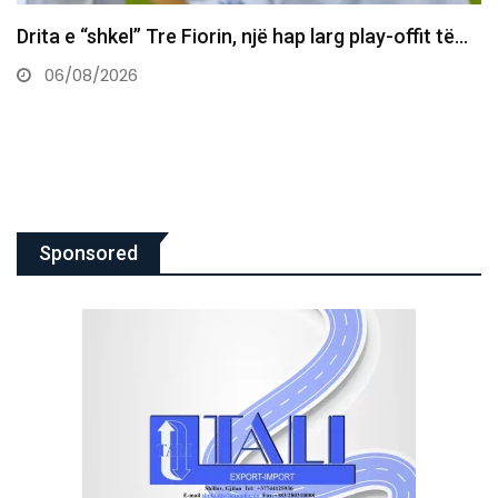
offit të…
Daut Haradinaj Kurtit: Sa mirë po të sheh 
06/08/2026
Sponsored