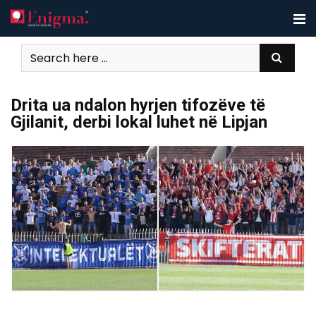
Skip
to
content
Drita ua ndalon hyrjen tifozëve të
Gjilanit, derbi lokal luhet në Lipjan