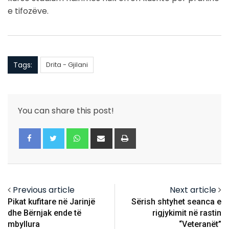
e tifozëve.
Tags:
Drita - Gjilani
You can share this post!
Whatsapp
Share
Print
via
Email
Previous article
Next article
Pikat kufitare në Jarinjë
Sërish shtyhet seanca e
dhe Bërnjak ende të
rigjykimit në rastin
mbyllura
“Veteranët”