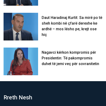
Daut Haradinaj Kurtit: Sa mirë po të
sheh kombi në çfarë derexhe ke
ardhë – mos lësho pe, krejt ose
hiç
Nagavci kërkon kompromis për
Presidentin: Të pakompromis
duhet të jemi veç për sovranitetin
Rreth Nesh