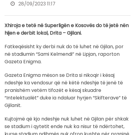
28/09/2023 11:17
Xhiroja e tetë në Superligën e Kosovës do të jetë nën
hijen e derbit lokal, Drita – Gjilani.
Fatkeqësisht ky derbi nuk do të luhet në Gjilan, por
në stadiumin “Sami Kelmendi” në Lipjan, raporton
Gazeta Enigma.
Gazeta Enigma mëson se Drita si nikoqir i kësaj
ndeshje ka vendosur që në këtë ndeshje të jenë të
pranishëm vetëm tifozët e kësaj skuadre
“Intelektualët” duke ia ndaluar hyrjen “Skifterave” të
Gjilanit.
Kujtojmë që kjo ndeshje nuk luhet në Gjilan për shkak
se stadium i qytetit ende nuk ka nisur të ndërtohet,
kurse stadium ndihmës nuk ofron kushte për praninë