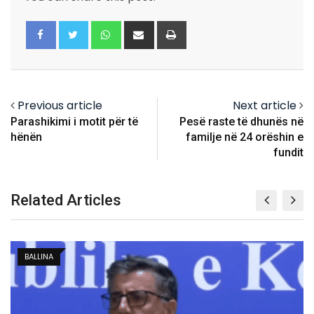
Whatsapp
Share
Print
via
Email
Previous article
Next article
Parashikimi i motit për të
Pesë raste të dhunës në
hënën
familje në 24 orëshin e
fundit
Related Articles
KOSOVË