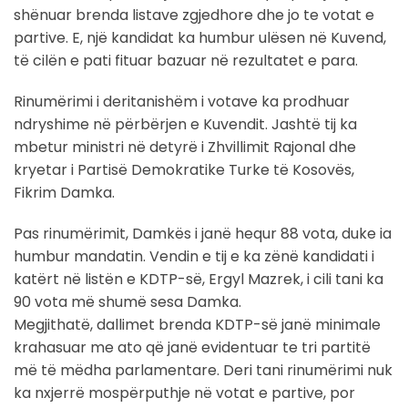
shënuar brenda listave zgjedhore dhe jo te votat e
partive. E, një kandidat ka humbur ulësen në Kuvend,
të cilën e pati fituar bazuar në rezultatet e para.
Rinumërimi i deritanishëm i votave ka prodhuar
ndryshime në përbërjen e Kuvendit. Jashtë tij ka
mbetur ministri në detyrë i Zhvillimit Rajonal dhe
kryetar i Partisë Demokratike Turke të Kosovës,
Fikrim Damka.
Pas rinumërimit, Damkës i janë hequr 88 vota, duke ia
humbur mandatin. Vendin e tij e ka zënë kandidati i
katërt në listën e KDTP-së, Ergyl Mazrek, i cili tani ka
90 vota më shumë sesa Damka.
Megjithatë, dallimet brenda KDTP-së janë minimale
krahasuar me ato që janë evidentuar te tri partitë
më të mëdha parlamentare. Deri tani rinumërimi nuk
ka nxjerrë mospërputhje në votat e partive, por