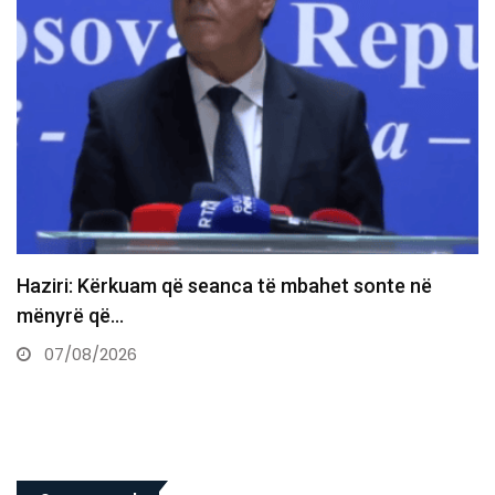
Gruda paralajmëron ndryshime te PDK-ja: Prej nesër
do të ndërtojmë…
07/08/2026