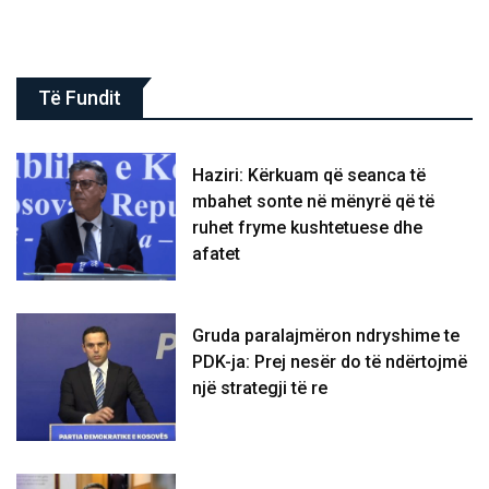
Të Fundit
Haziri: Kërkuam që seanca të
mbahet sonte në mënyrë që të
ruhet fryme kushtetuese dhe
afatet
Gruda paralajmëron ndryshime te
PDK-ja: Prej nesër do të ndërtojmë
një strategji të re