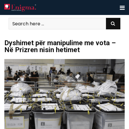
Skip
to
content
Dyshimet për manipulime me vota –
Në Prizren nisin hetimet