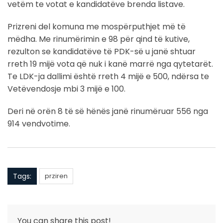
vetëm te votat e kandidatëve brenda listave.
Prizreni del komuna me mospërputhjet më të
mëdha. Me rinumërimin e 98 për qind të kutive,
rezulton se kandidatëve të PDK-së u janë shtuar
rreth 19 mijë vota që nuk i kanë marrë nga qytetarët.
Te LDK-ja dallimi është rreth 4 mijë e 500, ndërsa te
Vetëvendosje mbi 3 mijë e 100.
Deri në orën 8 të së hënës janë rinumëruar 556 nga
914 vendvotime.
Tags:
prziren
You can share this post!