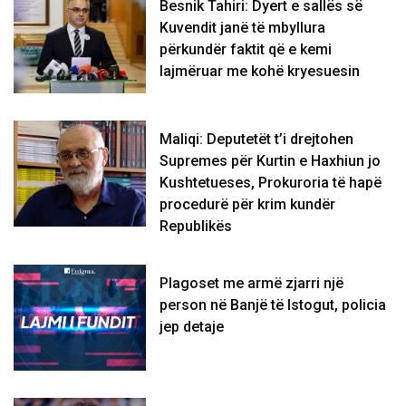
Besnik Tahiri: Dyert e sallës së
Kuvendit janë të mbyllura
përkundër faktit që e kemi
lajmëruar me kohë kryesuesin
Maliqi: Deputetët t’i drejtohen
Supremes për Kurtin e Haxhiun jo
Kushtetueses, Prokuroria të hapë
procedurë për krim kundër
Republikës
Plagoset me armë zjarri një
person në Banjë të Istogut, policia
jep detaje