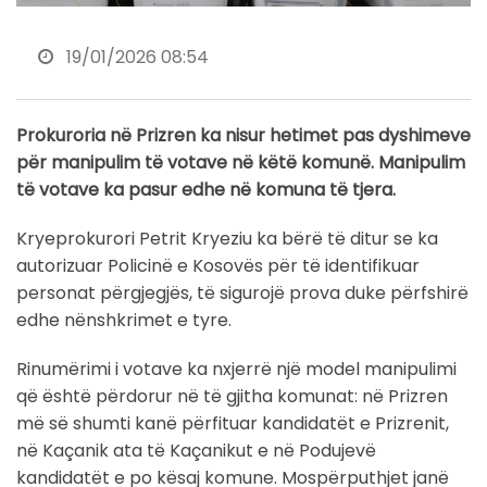
19/01/2026 08:54
Prokuroria në Prizren ka nisur hetimet pas dyshimeve
për manipulim të votave në këtë komunë. Manipulim
të votave ka pasur edhe në komuna të tjera.
Kryeprokurori Petrit Kryeziu ka bërë të ditur se ka
autorizuar Policinë e Kosovës për të identifikuar
personat përgjegjës, të sigurojë prova duke përfshirë
edhe nënshkrimet e tyre.
Rinumërimi i votave ka nxjerrë një model manipulimi
që është përdorur në të gjitha komunat: në Prizren
më së shumti kanë përfituar kandidatët e Prizrenit,
në Kaçanik ata të Kaçanikut e në Podujevë
kandidatët e po kësaj komune. Mospërputhjet janë