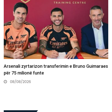
Dështon transferimi i Asllanit te Leipzigu shkaku i
gjendjes shëndetësore
07/08/2026