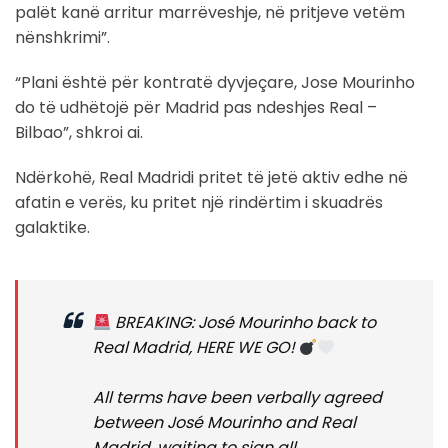
palët kanë arritur marrëveshje, në pritjeve vetëm
nënshkrimi”.
“Plani është për kontratë dyvjeçare, Jose Mourinho
do të udhëtojë për Madrid pas ndeshjes Real –
Bilbao”, shkroi ai.
Ndërkohë, Real Madridi pritet të jetë aktiv edhe në
afatin e verës, ku pritet një rindërtim i skuadrës
galaktike.
BREAKING: José Mourinho back to
Real Madrid, HERE WE GO!
All terms have been verbally agreed
between José Mourinho and Real
Madrid, waiting to sign all