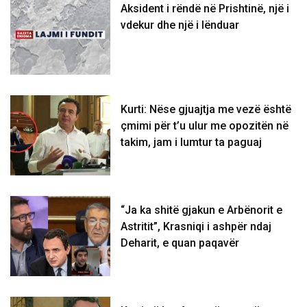
Aksident i rëndë në Prishtinë, një i
vdekur dhe një i lënduar
Kurti: Nëse gjuajtja me vezë është
çmimi për t’u ulur me opozitën në
takim, jam i lumtur ta paguaj
“Ja ka shitë gjakun e Arbënorit e
Astritit”, Krasniqi i ashpër ndaj
Deharit, e quan paqavër