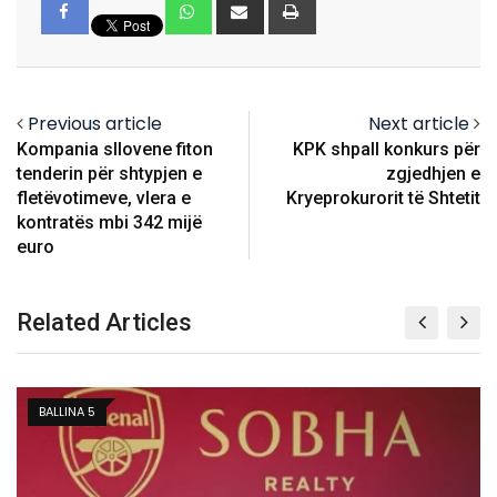
Whatsapp
Share
Print
via
Email
Previous article
Next article
Kompania sllovene fiton
KPK shpall konkurs për
tenderin për shtypjen e
zgjedhjen e
fletëvotimeve, vlera e
Kryeprokurorit të Shtetit
kontratës mbi 342 mijë
euro
Related Articles
BALLINA 5