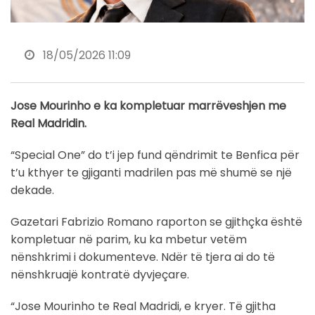
18/05/2026 11:09
Jose Mourinho e ka kompletuar marrëveshjen me
Real Madridin.
“Special One” do t’i jep fund qëndrimit te Benfica për
t’u kthyer te gjiganti madrilen pas më shumë se një
dekade.
Gazetari Fabrizio Romano raporton se gjithçka është
kompletuar në parim, ku ka mbetur vetëm
nënshkrimi i dokumenteve. Ndër të tjera ai do të
nënshkruajë kontratë dyvjeçare.
“Jose Mourinho te Real Madridi, e kryer. Të gjitha